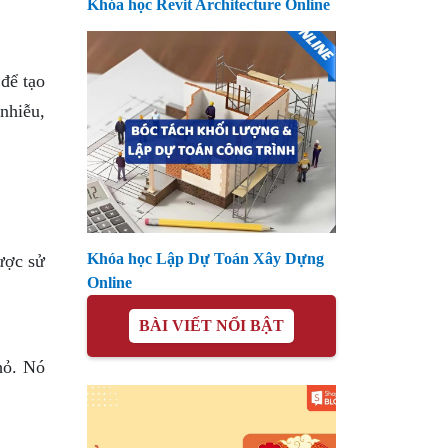
Khóa học Revit Architecture Online
 để tạo
nhiễu,
Khóa học Lập Dự Toán Xây Dựng
được sử
Online
BÀI VIẾT NỔI BẬT
hỏ. Nó