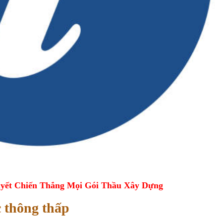
yết Chiến Thắng Mọi Gói Thầu Xây Dựng
c thông thấp