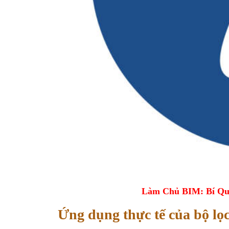
Làm Chủ BIM: Bí Qu
Ứng dụng thực tế của bộ lọ