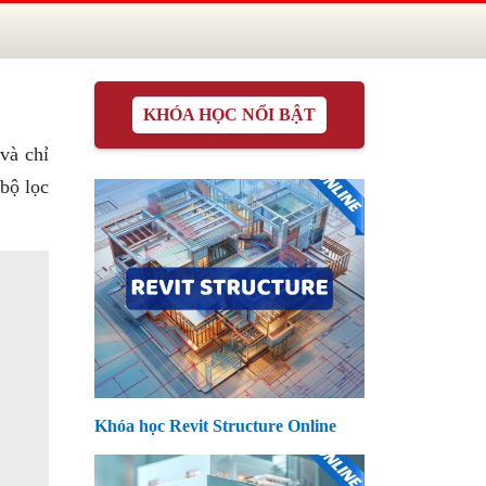
KHÓA HỌC NỔI BẬT
và chỉ
 bộ lọc
Khóa học Revit Structure Online