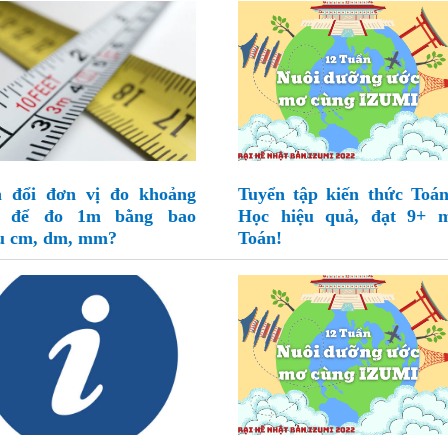
 đổi đơn vị đo khoảng
Tuyển tập kiến thức Toán
h để đo 1m bằng bao
Học hiệu quả, đạt 9+ 
u cm, dm, mm?
Toán!