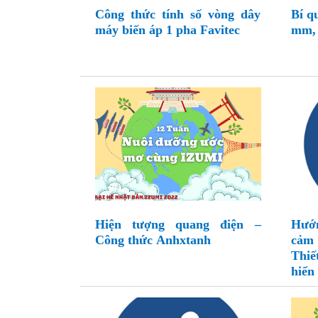
Công thức tính số vòng dây
Bí q
máy biến áp 1 pha Favitec
mm, 
Hiện tượng quang điện –
Hướ
Công thức Anhxtanh
cảm 
Thiế
hiển 