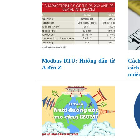
Modbus RTU: Hướng dẫn từ
Cách
A đến Z
các
nhiê