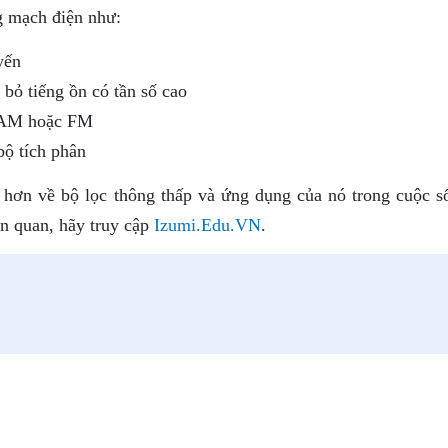
g mạch điện như:
yến
 bỏ tiếng ồn có tần số cao
u AM hoặc FM
ộ tích phân
õ hơn về bộ lọc thông thấp và ứng dụng của nó trong cuộc s
ên quan, hãy truy cập
Izumi.Edu.VN
.