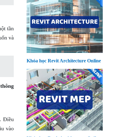
ột tần
uốn và
Khóa học Revit Architecture Online
 thông
. Điều
ầu vào