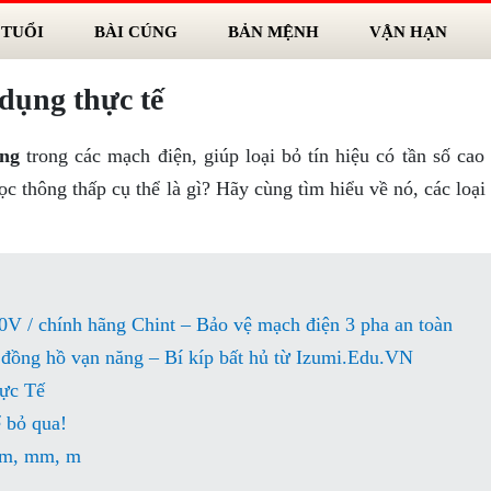
 TUỔI
BÀI CÚNG
BẢN MỆNH
VẬN HẠN
dụng thực tế
ọng
trong các mạch điện, giúp loại bỏ tín hiệu có tần số cao 
ọc thông thấp cụ thể là gì? Hãy cùng tìm hiểu về nó, các loại
0V / chính hãng Chint – Bảo vệ mạch điện 3 pha an toàn
g đồng hồ vạn năng – Bí kíp bất hủ từ Izumi.Edu.VN
ực Tế
 bỏ qua!
 cm, mm, m