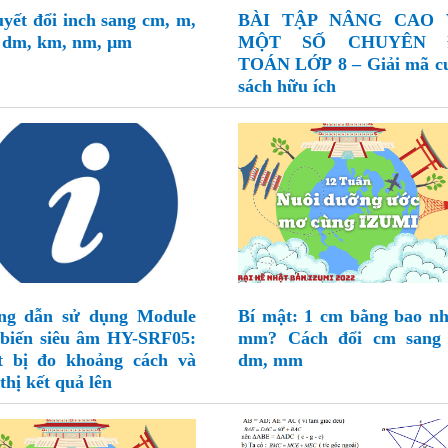
uyết đổi inch sang cm, m,
BÀI TẬP NÂNG CAO 
dm, km, nm, µm
MỘT SỐ CHUYÊN 
TOÁN LỚP 8 – Giải mã c
sách hữu ích
ng dẫn sử dụng Module
Bí mật: 1 cm bằng bao nh
biến siêu âm HY-SRF05:
mm? Cách đổi cm sang
t bị đo khoảng cách và
dm, mm
thị kết quả lên