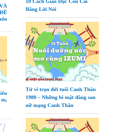
10 Cách Giáo Dục Con Cái
VÀ
Bằng Lời Nói
ĐỀ
uốn
Tử vi trọn đời tuổi Canh Thân
iêu
1980 – Những bí mật đằng sau
 m,
nữ mạng Canh Thân