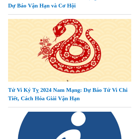
Dự Báo Vận Hạn và Cơ Hội
Tử Vi Kỷ Tỵ 2024 Nam Mạng: Dự Báo Tử Vi Chi
Tiết, Cách Hóa Giải Vận Hạn