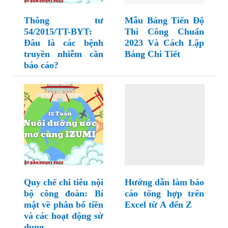
Thông tư
Mẫu Bảng Tiến Độ
54/2015/TT-BYT:
Thi Công Chuẩn
Đâu là các bệnh
2023 Và Cách Lập
truyền nhiễm cần
Bảng Chi Tiết
báo cáo?
Quy chế chi tiêu nội
Hướng dẫn làm báo
bộ công đoàn: Bí
cáo tổng hợp trên
mật về phân bổ tiền
Excel từ A đến Z
và các hoạt động sử
dụng