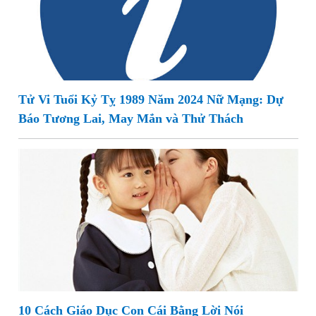
Tử Vi Tuổi Kỷ Tỵ 1989 Năm 2024 Nữ Mạng: Dự
Báo Tương Lai, May Mắn và Thử Thách
10 Cách Giáo Dục Con Cái Bằng Lời Nói