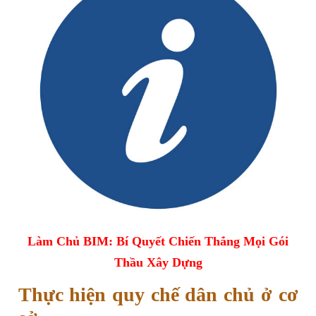
Làm Chủ BIM: Bí Quyết Chiến Thắng Mọi Gói
Thầu Xây Dựng
Thực hiện quy chế dân chủ ở cơ