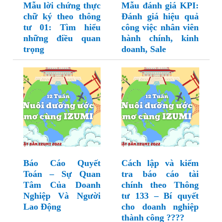
Mẫu lời chứng thực
Mẫu đánh giá KPI:
chữ ký theo thông
Đánh giá hiệu quả
tư 01: Tìm hiểu
công việc nhân viên
những điều quan
hành chính, kinh
trọng
doanh, Sale
Báo Cáo Quyết
Cách lập và kiểm
Toán – Sự Quan
tra báo cáo tài
Tâm Của Doanh
chính theo Thông
Nghiệp Và Người
tư 133 – Bí quyết
Lao Động
cho doanh nghiệp
thành công ????