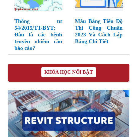
Thông tư
Mẫu Bảng Tiến Độ
54/2015/TT-BYT:
Thi Công Chuẩn
Đâu là các bệnh
2023 Và Cách Lập
truyền nhiễm cần
Bảng Chi Tiết
báo cáo?
KHÓA HỌC NỔI BẬT