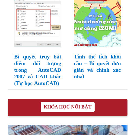
Bí quyết truy bắt
Tính thể tích khối
điểm đối tượng
cầu – Bí quyết đơn
trong AutoCAD
giản và chính xác
2007 và CAD khác
nhất
(Tự học AutoCAD)
KHÓA HỌC NỔI BẬT