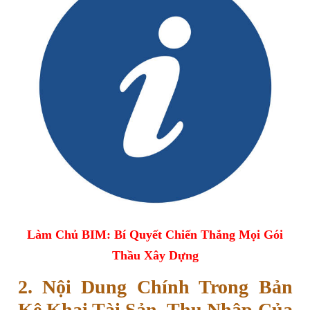
Làm Chủ BIM: Bí Quyết Chiến Thắng Mọi Gói
Thầu Xây Dựng
2. Nội Dung Chính Trong Bản
Kê Khai Tài Sản, Thu Nhập Của