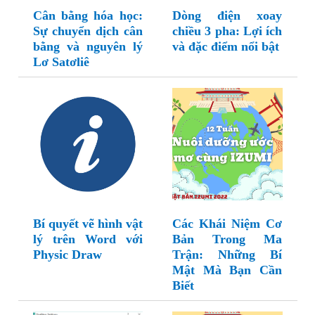
Cân bằng hóa học:
Dòng điện xoay
Sự chuyển dịch cân
chiều 3 pha: Lợi ích
bằng và nguyên lý
và đặc điểm nổi bật
Lơ Satơliê
Bí quyết vẽ hình vật
Các Khái Niệm Cơ
lý trên Word với
Bản Trong Ma
Physic Draw
Trận: Những Bí
Mật Mà Bạn Cần
Biết