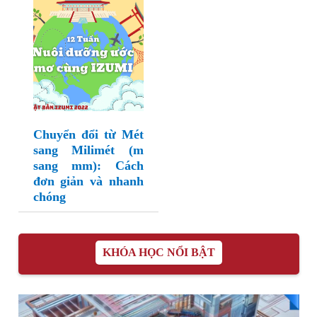
Chuyển đổi từ Mét
sang Milimét (m
sang mm): Cách
đơn giản và nhanh
chóng
KHÓA HỌC NỔI BẬT