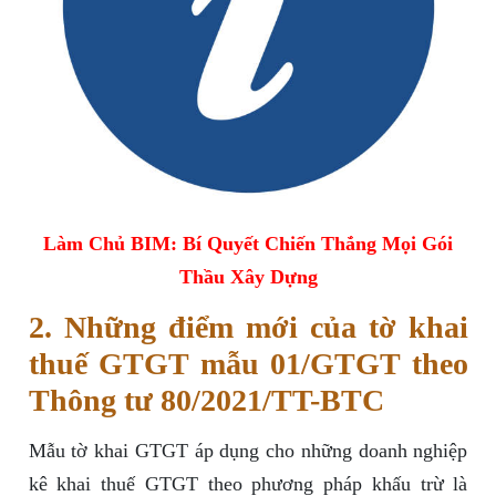
Làm Chủ BIM: Bí Quyết Chiến Thắng Mọi Gói
Thầu Xây Dựng
2. Những điểm mới của tờ khai
thuế GTGT mẫu 01/GTGT theo
Thông tư 80/2021/TT-BTC
Mẫu tờ khai GTGT áp dụng cho những doanh nghiệp
kê khai thuế GTGT theo phương pháp khấu trừ là