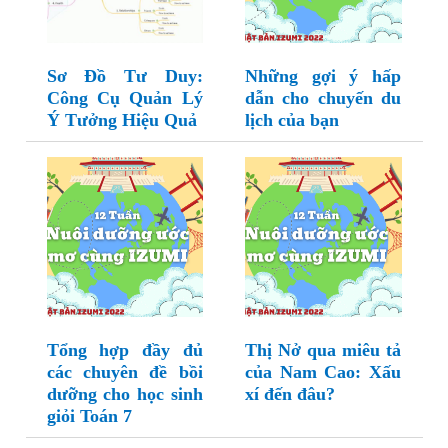
Sơ Đồ Tư Duy:
Những gợi ý hấp
Công Cụ Quản Lý
dẫn cho chuyến du
Ý Tưởng Hiệu Quả
lịch của bạn
Tổng hợp đầy đủ
Thị Nở qua miêu tả
các chuyên đề bồi
của Nam Cao: Xấu
dưỡng cho học sinh
xí đến đâu?
giỏi Toán 7