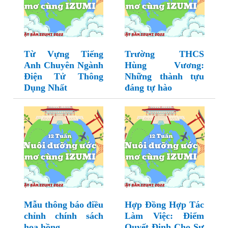
Từ Vựng Tiếng
Trường THCS
Anh Chuyên Ngành
Hùng Vương:
Điện Tử Thông
Những thành tựu
Dụng Nhất
đáng tự hào
Mẫu thông báo điều
Hợp Đồng Hợp Tác
chỉnh chính sách
Làm Việc: Điểm
hoa hồng
Quyết Định Cho Sự