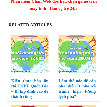
Phần mềm Chặn Web độc hại, chặn game trên
máy tính - Bảo vệ trẻ 24/7
RELATED ARTICLES
Kiến thức hóa ôn
Làm thế nào để cân
thi THPT Quốc Gia
pha điện 3 pha và
– Bí kíp đỉnh cao để
tránh hiện tượng
thành công
lệch pha?