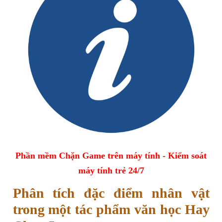
Phần mềm Chặn Game trên máy tính - Kiểm soát
máy tính trẻ 24/7
Phân tích đặc điểm nhân vật
trong một tác phẩm văn học Hay