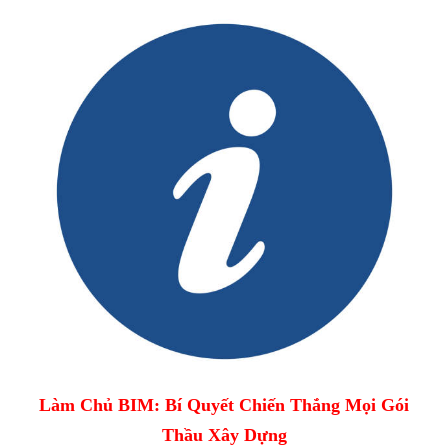
Làm Chủ BIM: Bí Quyết Chiến Thắng Mọi Gói
Thầu Xây Dựng