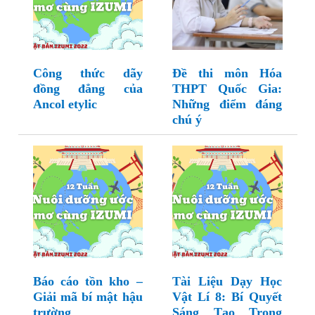
Công thức dãy
Đề thi môn Hóa
đồng đẳng của
THPT Quốc Gia:
Ancol etylic
Những điểm đáng
chú ý
Báo cáo tồn kho –
Tài Liệu Dạy Học
Giải mã bí mật hậu
Vật Lí 8: Bí Quyết
trường
Sáng Tạo Trong