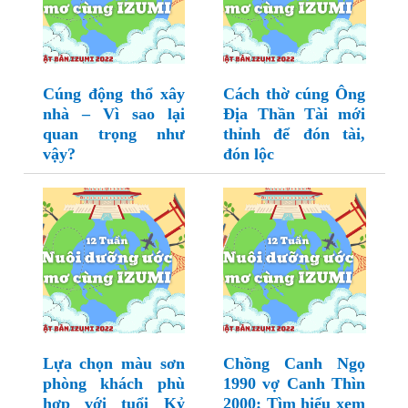
Cúng động thổ xây
Cách thờ cúng Ông
nhà – Vì sao lại
Địa Thần Tài mới
quan trọng như
thỉnh để đón tài,
vậy?
đón lộc
Lựa chọn màu sơn
Chồng Canh Ngọ
phòng khách phù
1990 vợ Canh Thìn
hợp với tuổi Kỷ
2000: Tìm hiểu xem