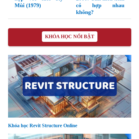
Mùi (1979)
có hợp nhau
không?
KHÓA HỌC NỔI BẬT
Khóa học Revit Structure Online