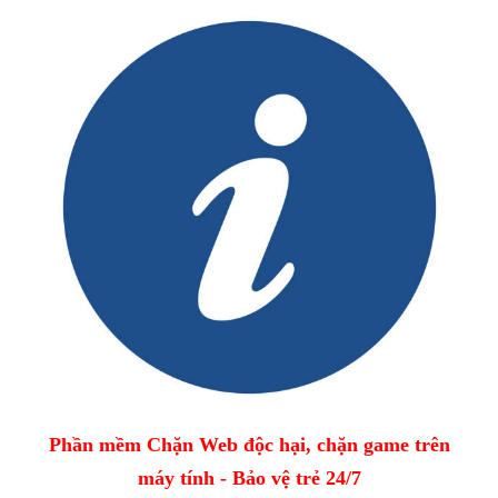
Phần mềm Chặn Web độc hại, chặn game trên
máy tính - Bảo vệ trẻ 24/7