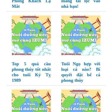
Phòng Khách Lạ
mang tài lộc vào
Mắt
nhà bạn!
Top 5 quả cầu
Tuổi Ngọ hợp với
phong thủy tốt nhất
loại cá nào? Bí
cho tuổi Kỷ Tỵ
quyết đặt bể cá
1989
phong thủy