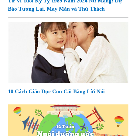
Tử Vi Tuổi Kỷ Tỵ 1989 Năm 2024 Nữ Mạng: Dự
Báo Tương Lai, May Mắn và Thử Thách
10 Cách Giáo Dục Con Cái Bằng Lời Nói