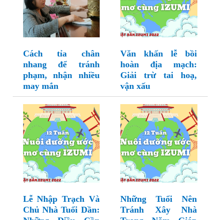
Cách tỉa chân
Văn khấn lễ bồi
nhang để tránh
hoàn địa mạch:
phạm, nhận nhiều
Giải trừ tai hoạ,
may mắn
vận xấu
Lễ Nhập Trạch Và
Những Tuổi Nên
Chủ Nhà Tuổi Dần:
Tránh Xây Nhà