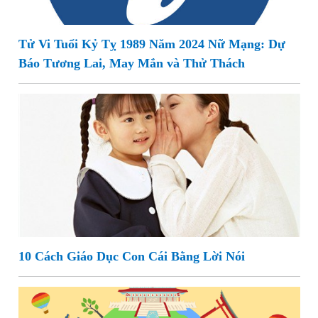
Tử Vi Tuổi Kỷ Tỵ 1989 Năm 2024 Nữ Mạng: Dự
Báo Tương Lai, May Mắn và Thử Thách
10 Cách Giáo Dục Con Cái Bằng Lời Nói