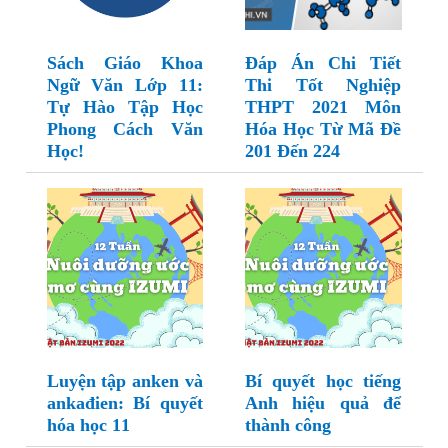
Sách Giáo Khoa
Đáp Án Chi Tiết
Ngữ Văn Lớp 11:
Thi Tốt Nghiệp
Tự Hào Tập Học
THPT 2021 Môn
Phong Cách Văn
Hóa Học Từ Mã Đề
Học!
201 Đến 224
Luyện tập anken và
Bí quyết học tiếng
ankađien: Bí quyết
Anh hiệu quả để
hóa học 11
thành công