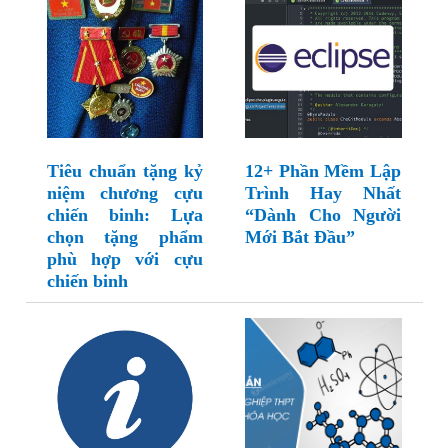
Tiêu chuẩn tặng kỷ
12+ Phần Mềm Lập
niệm chương cựu
Trình Hay Nhất
chiến binh: Lựa
“Dành Cho Người
chọn tặng phẩm
Mới Bắt Đầu”
phù hợp với cựu
chiến binh