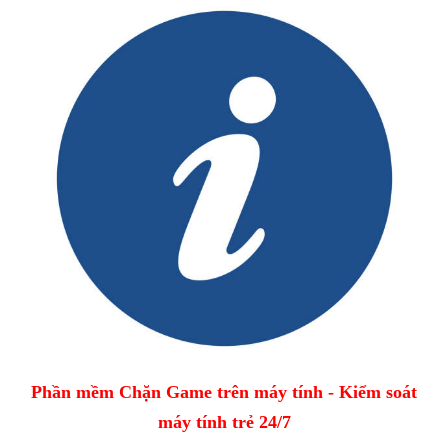
Phần mềm Chặn Game trên máy tính - Kiểm soát
máy tính trẻ 24/7