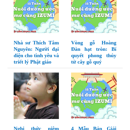
Nhà sư Thích Tâm
Vòng gỗ Hoàng
Nguyên: Người đại
Đàn hạt tròn: Bí
diện cho tình yêu và
quyết phong thủy
triết lý Phật giáo
từ cây gỗ quý
Nghi thức niệm
4 Mẫu Bản Giải