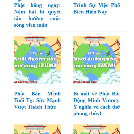
Phật hằng ngày:
Trình Sự Việc Phổ
Nắm bắt bí quyết
Biến Hiện Nay
tận hưởng cuộc
sống viên mãn
Phật Bản Mệnh
Bí mật về Phật Bất
Tuổi Tỵ: Sức Mạnh
Động Minh Vương:
Vượt Thách Thức
Ý nghĩa và cách thờ
phong thủy!