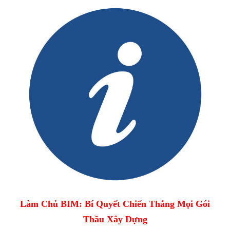
Làm Chủ BIM: Bí Quyết Chiến Thắng Mọi Gói
Thầu Xây Dựng