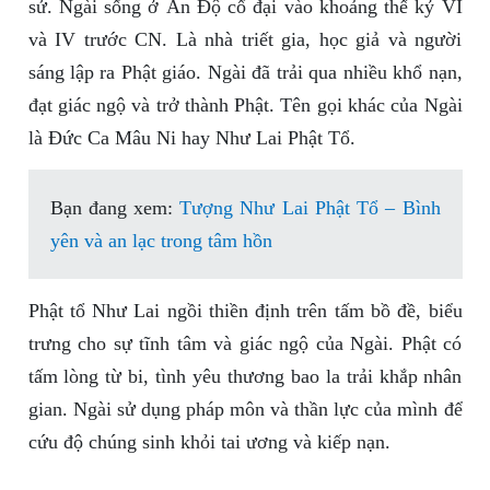
sử. Ngài sống ở Ấn Độ cổ đại vào khoảng thế kỷ VI
và IV trước CN. Là nhà triết gia, học giả và người
sáng lập ra Phật giáo. Ngài đã trải qua nhiều khổ nạn,
đạt giác ngộ và trở thành Phật. Tên gọi khác của Ngài
là Đức Ca Mâu Ni hay Như Lai Phật Tổ.
Bạn đang xem:
Tượng Như Lai Phật Tổ – Bình
yên và an lạc trong tâm hồn
Phật tổ Như Lai ngồi thiền định trên tấm bồ đề, biểu
trưng cho sự tĩnh tâm và giác ngộ của Ngài. Phật có
tấm lòng từ bi, tình yêu thương bao la trải khắp nhân
gian. Ngài sử dụng pháp môn và thần lực của mình để
cứu độ chúng sinh khỏi tai ương và kiếp nạn.