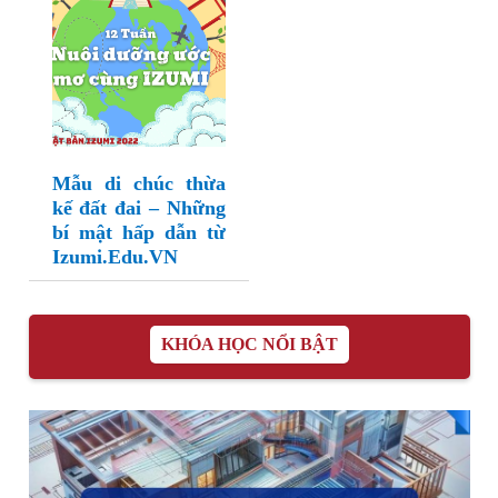
Mẫu di chúc thừa
kế đất đai – Những
bí mật hấp dẫn từ
Izumi.Edu.VN
KHÓA HỌC NỔI BẬT