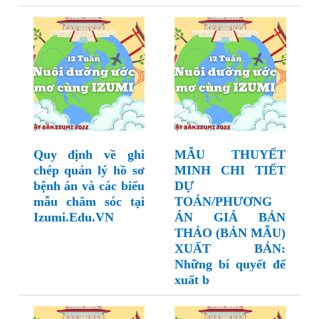
Quy định về ghi
MẪU THUYẾT
chép quản lý hồ sơ
MINH CHI TIẾT
bệnh án và các biểu
DỰ
mẫu chăm sóc tại
TOÁN/PHƯƠNG
Izumi.Edu.VN
ÁN GIÁ BẢN
THẢO (BẢN MẪU)
XUẤT BẢN:
Những bí quyết để
xuất b