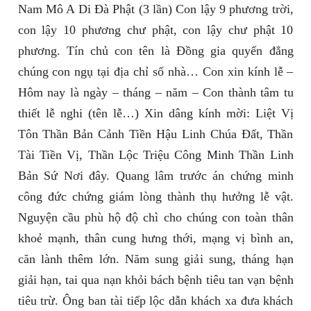
Nam Mô A Di Đà Phật (3 lần) Con lậy 9 phương trời,
con lậy 10 phương chư phật, con lậy chư phật 10
phương. Tín chủ con tên là Đồng gia quyến đẳng
chúng con ngụ tại địa chỉ số nhà… Con xin kính lễ –
Hôm nay là ngày – tháng – năm – Con thành tâm tu
thiết lễ nghi (tên lễ…) Xin dâng kính mời: Liệt Vị
Tôn Thần Bản Cảnh Tiền Hậu Linh Chúa Đất, Thần
Tài Tiền Vị, Thần Lộc Triệu Công Minh Thần Linh
Bản Sứ Nơi đây. Quang lâm trước án chứng minh
công đức chứng giám lòng thành thụ hưởng lễ vật.
Nguyện cầu phù hộ độ chì cho chúng con toàn thân
khoẻ mạnh, thân cung hưng thới, mạng vị bình an,
căn lành thêm lớn. Năm sung giải sung, tháng hạn
giải hạn, tai qua nạn khỏi bách bệnh tiêu tan vạn bệnh
tiêu trừ. Ông ban tài tiếp lộc dẫn khách xa đưa khách