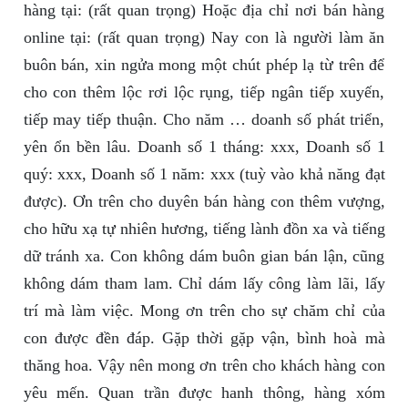
hàng tại: (rất quan trọng) Hoặc địa chỉ nơi bán hàng
online tại: (rất quan trọng) Nay con là người làm ăn
buôn bán, xin ngửa mong một chút phép lạ từ trên để
cho con thêm lộc rơi lộc rụng, tiếp ngân tiếp xuyến,
tiếp may tiếp thuận. Cho năm … doanh số phát triển,
yên ổn bền lâu. Doanh số 1 tháng: xxx, Doanh số 1
quý: xxx, Doanh số 1 năm: xxx (tuỳ vào khả năng đạt
được). Ơn trên cho duyên bán hàng con thêm vượng,
cho hữu xạ tự nhiên hương, tiếng lành đồn xa và tiếng
dữ tránh xa. Con không dám buôn gian bán lận, cũng
không dám tham lam. Chỉ dám lấy công làm lãi, lấy
trí mà làm việc. Mong ơn trên cho sự chăm chỉ của
con được đền đáp. Gặp thời gặp vận, bình hoà mà
thăng hoa. Vậy nên mong ơn trên cho khách hàng con
yêu mến. Quan trần được hanh thông, hàng xóm