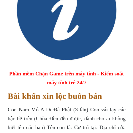
Phần mềm Chặn Game trên máy tính - Kiểm soát
máy tính trẻ 24/7
Bài khấn xin lộc buôn bán
Con Nam Mô A Di Đà Phật (3 lần) Con vái lạy các
bậc bề trên (Chùa Đền đều được, dành cho ai không
biết tên các ban) Tên con là: Cư trú tại: Địa chỉ cửa