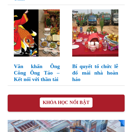
Văn khấn Ông
Bí quyết tổ chức lễ
Công Ông Táo –
đổ mái nhà hoàn
Kết nối với thần tài
hảo
KHÓA HỌC NỔI BẬT