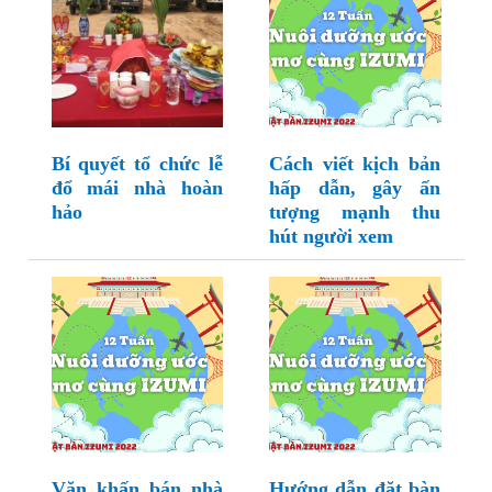
Bí quyết tổ chức lễ
Cách viết kịch bản
đổ mái nhà hoàn
hấp dẫn, gây ấn
hảo
tượng mạnh thu
hút người xem
Văn khấn bán nhà
Hướng dẫn đặt bàn