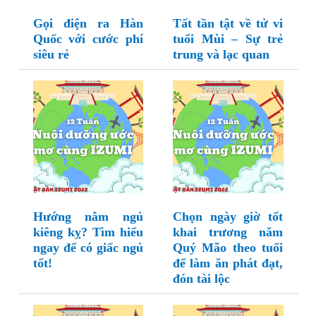
Gọi điện ra Hàn
Tất tần tật về tử vi
Quốc với cước phí
tuổi Mùi – Sự trẻ
siêu rẻ
trung và lạc quan
Hướng nằm ngủ
Chọn ngày giờ tốt
kiêng kỵ? Tìm hiểu
khai trương năm
ngay để có giấc ngủ
Quý Mão theo tuổi
tốt!
để làm ăn phát đạt,
đón tài lộc