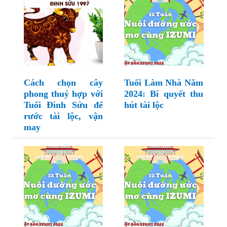
Cách chọn cây
Tuổi Làm Nhà Năm
phong thuỷ hợp với
2024: Bí quyết thu
Tuổi Đinh Sửu để
hút tài lộc
rước tài lộc, vận
may