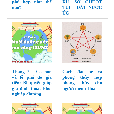
phù hợp như thế
XỨ SỞ CHUỘT
nào?
TÚI – ĐẤT NƯỚC
ÚC
Tháng 7 – Cô hồn
Cách đặt bể cá
và lễ phả độ gia
phong thủy hợp
tiên: Bí quyết giúp
phong thủy cho
gia đình thoát khỏi
người mệnh Hỏa
nghiệp chướng