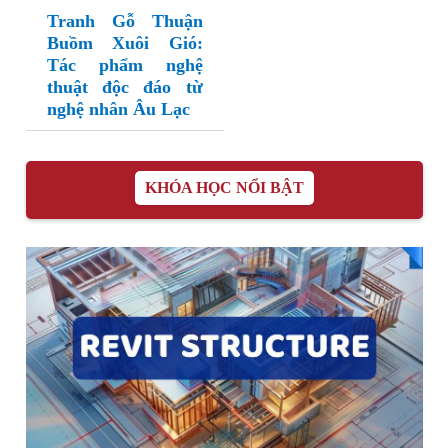
Tranh Gỗ Thuận
Buồm Xuôi Gió:
Tác phẩm nghệ
thuật độc đáo từ
nghệ nhân Âu Lạc
KHÓA HỌC NỔI BẬT