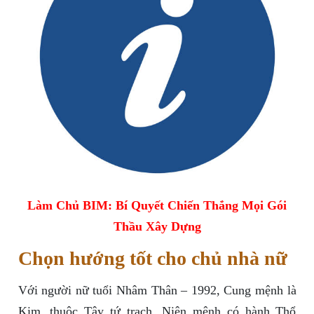
Làm Chủ BIM: Bí Quyết Chiến Thắng Mọi Gói
Thầu Xây Dựng
Chọn hướng tốt cho chủ nhà nữ
Với người nữ tuổi Nhâm Thân – 1992, Cung mệnh là
Kim, thuộc Tây tứ trạch. Niên mệnh có hành Thổ