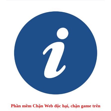
Phần mềm Chặn Web độc hại, chặn game trên