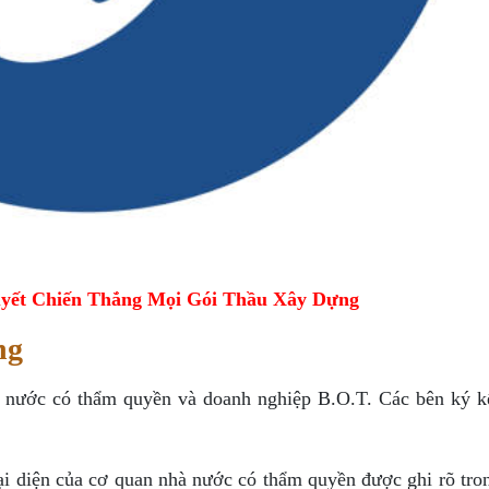
yết Chiến Thắng Mọi Gói Thầu Xây Dựng
ng
à nước có thẩm quyền và doanh nghiệp B.O.T. Các bên ký k
ại diện của cơ quan nhà nước có thẩm quyền được ghi rõ tro