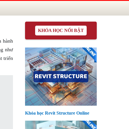
KHÓA HỌC NỔI BẬT
n hành
ng như
 triển
Khóa học Revit Structure Online