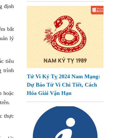
g định
ểm bắt
uản lý
c tiêu
 trình
Tử Vi Kỷ Tỵ 2024 Nam Mạng:
Dự Báo Tử Vi Chi Tiết, Cách
m hoặc
Hóa Giải Vận Hạn
trên.
ức thực