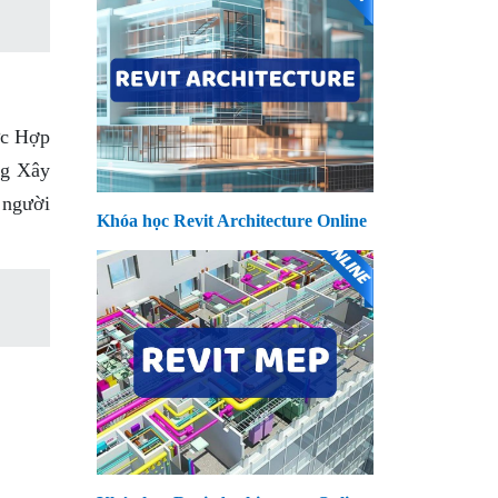
ức Hợp
ng Xây
 người
Khóa học Revit Architecture Online