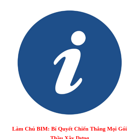
Làm Chủ BIM: Bí Quyết Chiến Thắng Mọi Gói
Thầu Xây Dựng