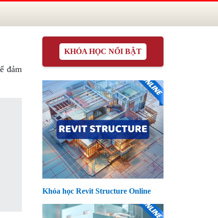
KHÓA HỌC NỔI BẬT
để đảm
Khóa học Revit Structure Online