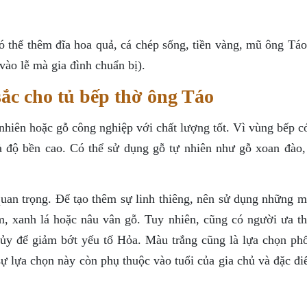
ó thể thêm đĩa hoa quả, cá chép sống, tiền vàng, mũ ông Táo
ào lễ mà gia đình chuẩn bị).
sắc cho tủ bếp thờ ông Táo
 nhiên hoặc gỗ công nghiệp với chất lượng tốt. Vì vùng bếp c
 độ bền cao. Có thể sử dụng gỗ tự nhiên như gỗ xoan đào,
quan trọng. Để tạo thêm sự linh thiêng, nên sử dụng những m
 xanh lá hoặc nâu vân gỗ. Tuy nhiên, cũng có người ưa th
y để giảm bớt yếu tố Hỏa. Màu trắng cũng là lựa chọn phổ
sự lựa chọn này còn phụ thuộc vào tuổi của gia chủ và đặc đ