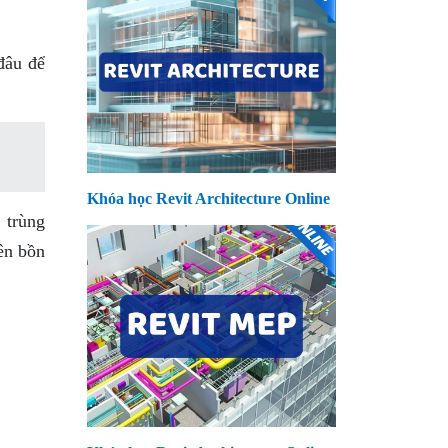
đâu để
Khóa học Revit Architecture Online
 trùng
ên bồn