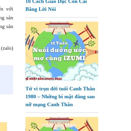
10 Cách Giáo Dục Con Cái
ến với
Bằng Lời Nói
ng sản
ững sản
(zalo)
Tử vi trọn đời tuổi Canh Thân
1980 – Những bí mật đằng sau
nữ mạng Canh Thân