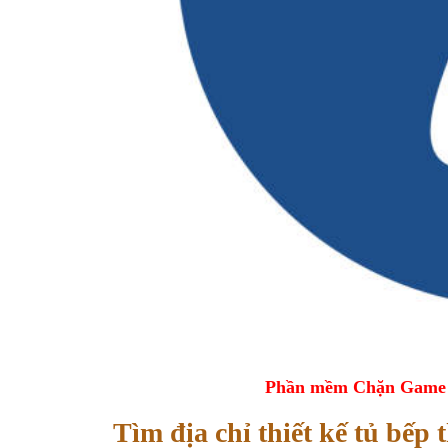
Phần mềm Chặn Game tr
Tìm địa chỉ thiết kế tủ bếp