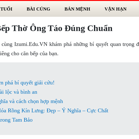
 TUỔI
BÀI CÚNG
BẢN MỆNH
VẬN HẠN
Bếp Thờ Ông Táo Đúng Chuẩn
y cùng Izumi.Edu.VN khám phá những bí quyết quan trọng 
hiêng cho căn bếp của bạn.
m phá bí quyết giải cứu!
i lộc và bình an
ghĩa và cách chọn hợp mệnh
a Rồng Kín Lưng: Đẹp – Ý Nghĩa – Cực Chất
 trong Tam Bảo