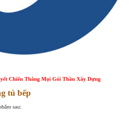
yết Chiến Thắng Mọi Gói Thầu Xây Dựng
ng tủ bếp
phẩm sau: