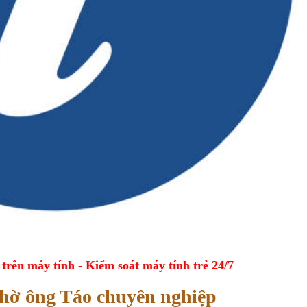
ên máy tính - Kiểm soát máy tính trẻ 24/7
 thờ ông Táo chuyên nghiệp