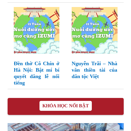
Đền thờ Cô Chín ở
Nguyễn Trãi – Nhà
Hà Nội: Bật mí bí
văn thiền tài của
quyết dâng lễ nổi
dân tộc Việt
tiếng
KHÓA HỌC NỔI BẬT