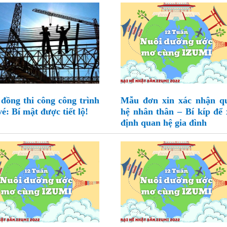
đồng thi công công trình
Mẫu đơn xin xác nhận q
é: Bí mật được tiết lộ!
hệ nhân thân – Bí kíp để 
định quan hệ gia đình