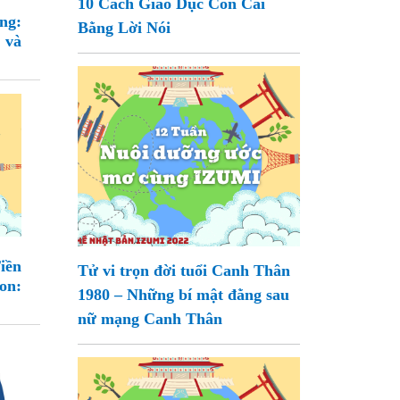
10 Cách Giáo Dục Con Cái
ng:
Bằng Lời Nói
 và
iền
Tử vi trọn đời tuổi Canh Thân
on:
1980 – Những bí mật đằng sau
nữ mạng Canh Thân