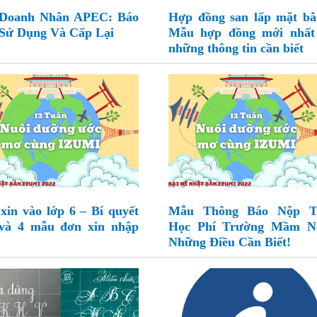
 Doanh Nhân APEC: Báo
Hợp đồng san lấp mặt bằ
Sử Dụng Và Cấp Lại
Mẫu hợp đồng mới nhất
những thông tin cần biết
xin vào lớp 6 – Bí quyết
Mẫu Thông Báo Nộp T
 và 4 mẫu đơn xin nhập
Học Phí Trường Mầm N
Những Điều Cần Biết!