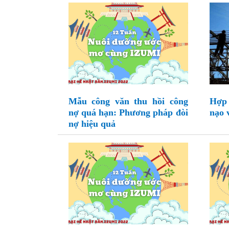
Mẫu công văn thu hồi công
Hợp 
nợ quá hạn: Phương pháp đòi
nạo v
nợ hiệu quả