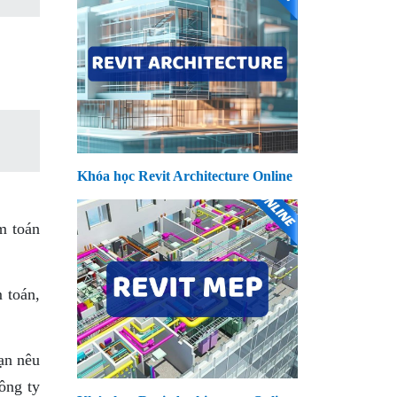
Khóa học Revit Architecture Online
m toán
 toán,
ạn nêu
ông ty