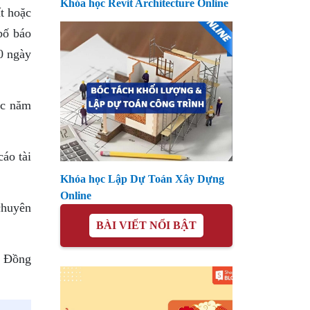
Khóa học Revit Architecture Online
ất hoặc
bố báo
0 ngày
úc năm
áo tài
Khóa học Lập Dự Toán Xây Dựng
Online
chuyên
BÀI VIẾT NỔI BẬT
. Đồng