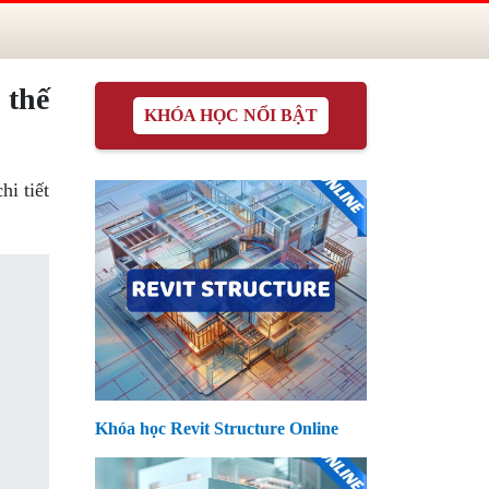
 thế
KHÓA HỌC NỔI BẬT
i tiết
Khóa học Revit Structure Online