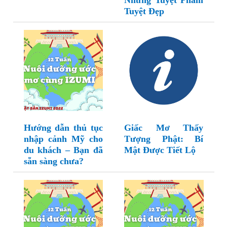
Những Tuyệt Phẩm
Tuyệt Đẹp
Hướng dẫn thủ tục
Giấc Mơ Thấy
nhập cảnh Mỹ cho
Tượng Phật: Bí
du khách – Bạn đã
Mật Được Tiết Lộ
sẵn sàng chưa?