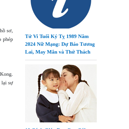
hồ sơ,
Tử Vi Tuổi Kỷ Tỵ 1989 Năm
o phép
2024 Nữ Mạng: Dự Báo Tương
Lai, May Mắn và Thử Thách
 Kong.
lại sự