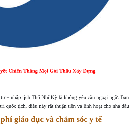
yết Chiến Thắng Mọi Gói Thầu Xây Dựng
tư – nhập tịch Thổ Nhĩ Kỳ là không yêu cầu ngoại ngữ. Bạn 
ì quốc tịch, điều này rất thuận tiện và linh hoạt cho nhà đầu 
phí giáo dục và chăm sóc y tế