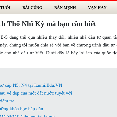
 TUỔI
BÀI CÚNG
BẢN MỆNH
VẬN HẠN
ịch Thổ Nhĩ Kỳ mà bạn cần biết
EB-5 đang trải qua nhiều thay đổi, nhiều nhà đầu tư quan t
này, chúng tôi muốn chia sẻ với bạn về chương trình đầu tư 
c cho nhà đầu tư Việt. Dưới đây là bảy lợi ích của quốc tị
 sơ cấp N5, N4 tại Izumi.Edu.VN
au vẻ đẹp của một đất nước tuyệt vời
iểm tra
hững khóa học hấp dẫn
 CONNECT Nihongo tại Izumi