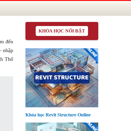
KHÓA HỌC NỔI BẬT
âm đến
– nhập
ch Thổ
Khóa học Revit Structure Online