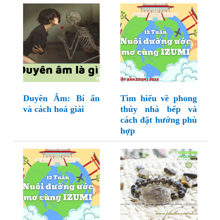
Duyên Âm: Bí ẩn
Tìm hiểu về phong
và cách hoá giải
thủy nhà bếp và
cách đặt hướng phù
hợp