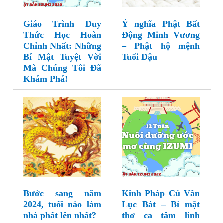
Giáo Trình Duy
Ý nghĩa Phật Bất
Thức Học Hoàn
Động Minh Vương
Chỉnh Nhất: Những
– Phật hộ mệnh
Bí Mật Tuyệt Vời
Tuổi Dậu
Mà Chúng Tôi Đã
Khám Phá!
Bước sang năm
Kinh Pháp Cú Vần
2024, tuổi nào làm
Lục Bát – Bí mật
nhà phất lên nhất?
thơ ca tâm linh