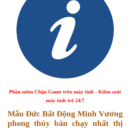
Phần mềm Chặn Game trên máy tính - Kiểm soát
máy tính trẻ 24/7
Mẫu Đức Bất Động Minh Vương
phong thủy bán chạy nhất thị