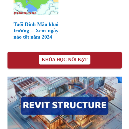
Tuổi Đinh Mão khai
trương – Xem ngày
nào tốt năm 2024
KHÓA HỌC NỔI BẬT