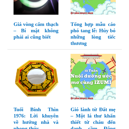
Giá vòng cẩm thạch
Tổng hợp mẫu cáo
– Bí mật không
phó tang lễ: Hủy bỏ
phải ai cũng biết
những lòng tiếc
thương
Tuổi Bính Thìn
Gió lành từ Đất mẹ
1976: Lời khuyên
– Một lá thư khẩn
về hướng nhà và
thiết từ cháu đến
phong thủy
danh cầm Đặng