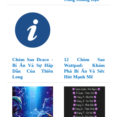
Chòm Sao Draco -
12 Chòm Sao
Bí Ẩn Và Sự Hấp
Wattpad: Khám
Dẫn Của Thiên
Phá Bí Ẩn Và Sức
Long
Hút Mạnh Mẽ