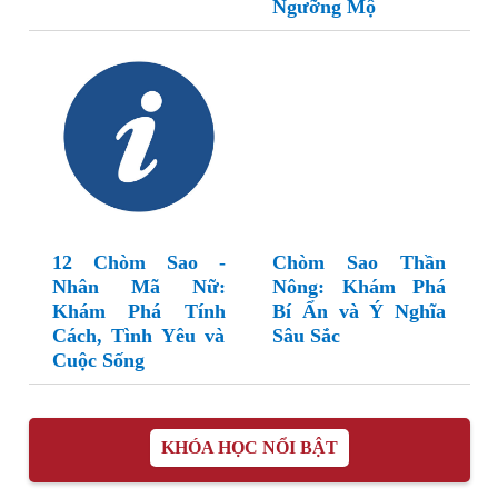
Ngưỡng Mộ
12 Chòm Sao -
Chòm Sao Thần
Nhân Mã Nữ:
Nông: Khám Phá
Khám Phá Tính
Bí Ẩn và Ý Nghĩa
Cách, Tình Yêu và
Sâu Sắc
Cuộc Sống
KHÓA HỌC NỔI BẬT