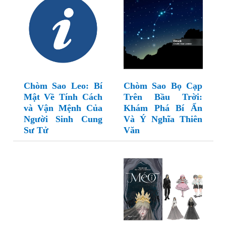
Chòm Sao Leo: Bí
Chòm Sao Bọ Cạp
Mật Về Tính Cách
Trên Bầu Trời:
và Vận Mệnh Của
Khám Phá Bí Ẩn
Người Sinh Cung
Và Ý Nghĩa Thiên
Sư Tử
Văn