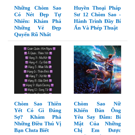
Những Chòm Sao
Huyền Thoại Pháp
Có Nét Đẹp Tự
Sư 12 Chòm Sao -
Nhiên: Khám Phá
Hành Trình Đầy Bí
Những Vẻ Đẹp
Ẩn Và Phép Thuật
Quyến Rũ Nhất
Chòm Sao Thiên
Chòm Sao Nữ
Yết Có Gì Đáng
Khiến Đàn Ông
Sợ? Khám Phá
Yêu Say Đắm: Bí
Những Điều Thú Vị
Mật Của Những
Bạn Chưa Biết
Chị Em Được