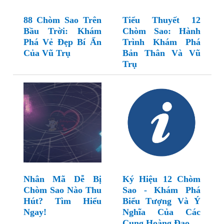
88 Chòm Sao Trên
Tiểu Thuyết 12
Bầu Trời: Khám
Chòm Sao: Hành
Phá Vẻ Đẹp Bí Ẩn
Trình Khám Phá
Của Vũ Trụ
Bản Thân Và Vũ
Trụ
Nhân Mã Dễ Bị
Ký Hiệu 12 Chòm
Chòm Sao Nào Thu
Sao - Khám Phá
Hút? Tìm Hiểu
Biểu Tượng Và Ý
Ngay!
Nghĩa Của Các
Cung Hoàng Đạo