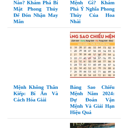
Nào? Khám Phá Bí
Mệnh Gì? Khám
Mật Phong Thủy
Phá Ý Nghĩa Phong
Để Đón Nhận May
Thủy Của Hoa
Mắn
Nhài
Mệnh Không Thân
Bảng Sao Chiếu
Kiếp: Bí Ẩn Và
Mệnh Năm 2024:
Cách Hóa Giải
Dự Đoán Vận
Mệnh Và Giải Hạn
Hiệu Quả