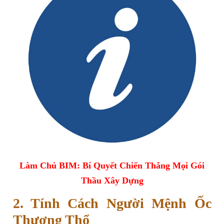
Làm Chủ BIM: Bí Quyết Chiến Thắng Mọi Gói
Thầu Xây Dựng
2. Tính Cách Người Mệnh Ốc
Thượng Thổ