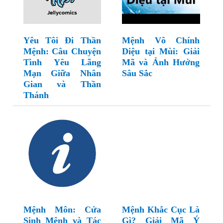
Yêu Tôi Đi Thần
Mệnh Vô Chính
Mệnh: Câu Chuyện
Diệu tại Mùi: Giải
Tình Yêu Lãng
Mã và Ảnh Hưởng
Mạn Giữa Nhân
Sâu Sắc
Gian và Thần
Thánh
Mệnh Môn: Cửa
Mệnh Khắc Cục Là
Sinh Mệnh và Tác
Gì? Giải Mã Ý