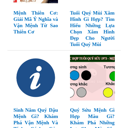
Mệnh Thiên Cơ:
Tuổi Quý Mùi Xăm
Giải Mã Ý Nghĩa và
Hình Gì Hợp? Tìm
Vận Mệnh Từ Sao
Hiểu Những Lựa
Thiên Cơ
Chọn Xăm Hình
Đẹp Cho Người
Tuổi Quý Mùi
Sinh Năm Quý Dậu
Quý Sửu Mệnh Gì
Mệnh Gì? Khám
Hợp Màu Gì?
Phá Vận Mệnh Và
Khám Phá Những