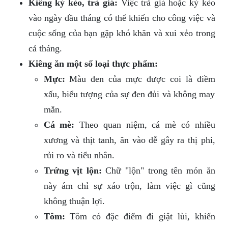
Kiêng kỳ kèo, trả giá:
Việc trả giá hoặc kỳ kèo
vào ngày đầu tháng có thể khiến cho công việc và
cuộc sống của bạn gặp khó khăn và xui xẻo trong
cả tháng.
Kiêng ăn một số loại thực phẩm:
Mực:
Màu đen của mực được coi là điềm
xấu, biểu tượng của sự đen đủi và không may
mắn.
Cá mè:
Theo quan niệm, cá mè có nhiều
xương và thịt tanh, ăn vào dễ gây ra thị phi,
rủi ro và tiểu nhân.
Trứng vịt lộn:
Chữ "lộn" trong tên món ăn
này ám chỉ sự xáo trộn, làm việc gì cũng
không thuận lợi.
Tôm:
Tôm có đặc điểm đi giật lùi, khiến