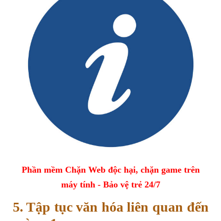
Phần mềm Chặn Web độc hại, chặn game trên
máy tính - Bảo vệ trẻ 24/7
5. Tập tục văn hóa liên quan đến