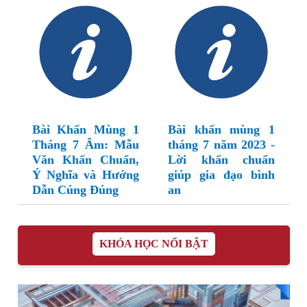
Bài Khấn Mùng 1
Bài khấn mùng 1
Tháng 7 Âm: Mẫu
tháng 7 năm 2023 -
Văn Khấn Chuẩn,
Lời khấn chuẩn
Ý Nghĩa và Hướng
giúp gia đạo bình
Dẫn Cúng Đúng
an
KHÓA HỌC NỔI BẬT