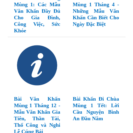
Mùng 1: Các Mẫu
Mùng 1 Tháng 4 -
Văn Khấn Đầy Đủ
Những Mẫu Văn
Cho Gia Đình,
Khấn Cần Biết Cho
Công Việc, Sức
Ngày Đặc Biệt
Khỏe
Bài Văn Khấn
Bài Khấn Đi Chùa
Mùng 1 Tháng 12 -
Mùng 1 Tết: Lời
Mẫu Văn Khấn Gia
Cầu Nguyện Bình
Tiên, Thần Tài,
An Đầu Năm
Thổ Công và Nghi
Lễ Cúng Bái