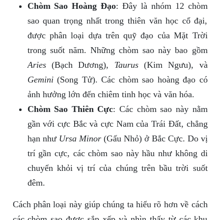
Chòm Sao Hoàng Đạo
: Đây là nhóm 12 chòm
sao quan trọng nhất trong thiên văn học cổ đại,
được phân loại dựa trên quỹ đạo của Mặt Trời
trong suốt năm. Những chòm sao này bao gồm
Aries
(Bạch Dương),
Taurus
(Kim Ngưu), và
Gemini
(Song Tử). Các chòm sao hoàng đạo có
ảnh hưởng lớn đến chiêm tinh học và văn hóa.
Chòm Sao Thiên Cực
: Các chòm sao này nằm
gần với cực Bắc và cực Nam của Trái Đất, chẳng
hạn như
Ursa Minor
(Gấu Nhỏ) ở Bắc Cực. Do vị
trí gần cực, các chòm sao này hầu như không di
chuyển khỏi vị trí của chúng trên bầu trời suốt
đêm.
Cách phân loại này giúp chúng ta hiểu rõ hơn về cách
các chòm sao được sắp xếp và nhìn thấy từ các khu