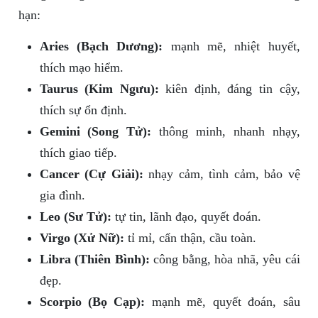
hạn:
Aries (Bạch Dương):
mạnh mẽ, nhiệt huyết,
thích mạo hiểm.
Taurus (Kim Ngưu):
kiên định, đáng tin cậy,
thích sự ổn định.
Gemini (Song Tử):
thông minh, nhanh nhạy,
thích giao tiếp.
Cancer (Cự Giải):
nhạy cảm, tình cảm, bảo vệ
gia đình.
Leo (Sư Tử):
tự tin, lãnh đạo, quyết đoán.
Virgo (Xử Nữ):
tỉ mỉ, cẩn thận, cầu toàn.
Libra (Thiên Bình):
công bằng, hòa nhã, yêu cái
đẹp.
Scorpio (Bọ Cạp):
mạnh mẽ, quyết đoán, sâu