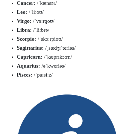
Cancer:
/ˈkænsər/
Leo:
/ˈliːoʊ/
Virgo:
/ˈvɜːrɡoʊ/
Libra:
/ˈliːbrə/
Scorpio:
/ˈskɔːrpioʊ/
Sagittarius:
/ˌsædʒɪˈteriəs/
Capricorn:
/ˈkæprɪkɔːrn/
Aquarius:
/əˈkweriəs/
Pisces:
/ˈpaɪsiːz/