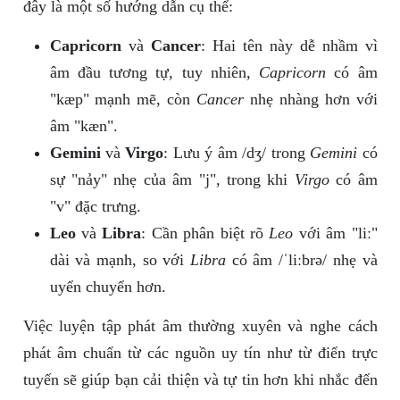
đây là một số hướng dẫn cụ thể:
Capricorn
và
Cancer
: Hai tên này dễ nhầm vì
âm đầu tương tự, tuy nhiên,
Capricorn
có âm
"kæp" mạnh mẽ, còn
Cancer
nhẹ nhàng hơn với
âm "kæn".
Gemini
và
Virgo
: Lưu ý âm /dʒ/ trong
Gemini
có
sự "nảy" nhẹ của âm "j", trong khi
Virgo
có âm
"v" đặc trưng.
Leo
và
Libra
: Cần phân biệt rõ
Leo
với âm "liː"
dài và mạnh, so với
Libra
có âm /ˈliːbrə/ nhẹ và
uyển chuyển hơn.
Việc luyện tập phát âm thường xuyên và nghe cách
phát âm chuẩn từ các nguồn uy tín như từ điển trực
tuyến sẽ giúp bạn cải thiện và tự tin hơn khi nhắc đến