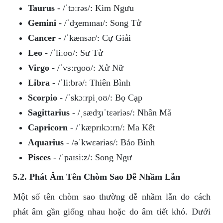
Taurus
- /ˈtɔːrəs/: Kim Ngưu
Gemini
- /ˈdʒemɪnaɪ/: Song Tử
Cancer
- /ˈkænsər/: Cự Giải
Leo
- /ˈliːoʊ/: Sư Tử
Virgo
- /ˈvɜːrɡoʊ/: Xử Nữ
Libra
- /ˈliːbrə/: Thiên Bình
Scorpio
- /ˈskɔːrpiˌoʊ/: Bọ Cạp
Sagittarius
- /ˌsædʒɪˈtɛəriəs/: Nhân Mã
Capricorn
- /ˈkæprɪkɔːrn/: Ma Kết
Aquarius
- /əˈkwɛəriəs/: Bảo Bình
Pisces
- /ˈpaɪsiːz/: Song Ngư
5.2. Phát Âm Tên Chòm Sao Dễ Nhầm Lẫn
Một số tên chòm sao thường dễ nhầm lẫn do cách
phát âm gần giống nhau hoặc do âm tiết khó. Dưới