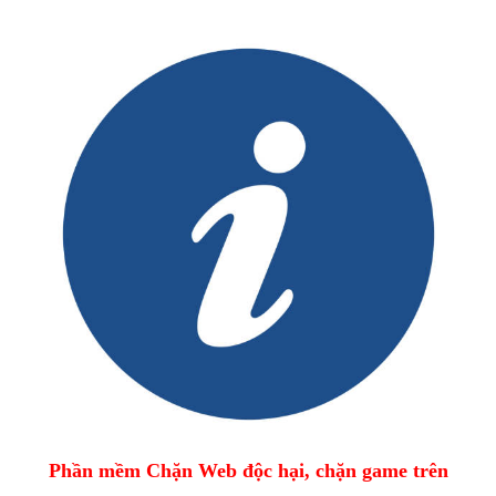
Phần mềm Chặn Web độc hại, chặn game trên