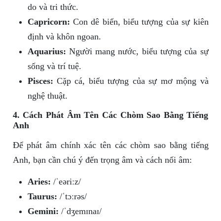
do và tri thức.
Capricorn:
Con dê biển, biểu tượng của sự kiên
định và khôn ngoan.
Aquarius:
Người mang nước, biểu tượng của sự
sống và trí tuệ.
Pisces:
Cặp cá, biểu tượng của sự mơ mộng và
nghệ thuật.
4. Cách Phát Âm Tên Các Chòm Sao Bằng Tiếng
Anh
Để phát âm chính xác tên các chòm sao bằng tiếng
Anh, bạn cần chú ý đến trọng âm và cách nối âm:
Aries:
/ˈeəriːz/
Taurus:
/ˈtɔːrəs/
Gemini:
/ˈdʒemɪnaɪ/