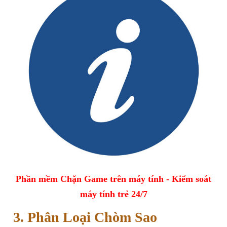
Phần mềm Chặn Game trên máy tính - Kiểm soát
máy tính trẻ 24/7
3. Phân Loại Chòm Sao