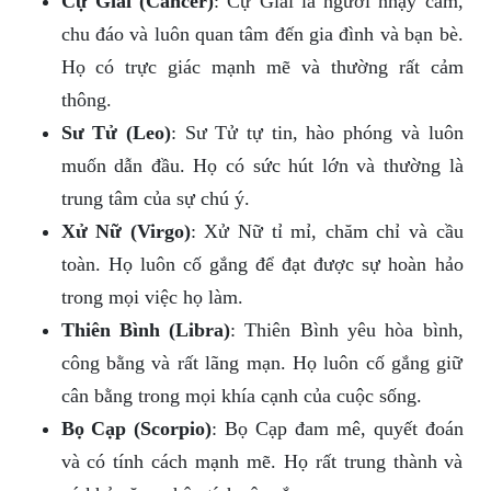
Cự Giải (Cancer)
: Cự Giải là người nhạy cảm,
chu đáo và luôn quan tâm đến gia đình và bạn bè.
Họ có trực giác mạnh mẽ và thường rất cảm
thông.
Sư Tử (Leo)
: Sư Tử tự tin, hào phóng và luôn
muốn dẫn đầu. Họ có sức hút lớn và thường là
trung tâm của sự chú ý.
Xử Nữ (Virgo)
: Xử Nữ tỉ mỉ, chăm chỉ và cầu
toàn. Họ luôn cố gắng để đạt được sự hoàn hảo
trong mọi việc họ làm.
Thiên Bình (Libra)
: Thiên Bình yêu hòa bình,
công bằng và rất lãng mạn. Họ luôn cố gắng giữ
cân bằng trong mọi khía cạnh của cuộc sống.
Bọ Cạp (Scorpio)
: Bọ Cạp đam mê, quyết đoán
và có tính cách mạnh mẽ. Họ rất trung thành và