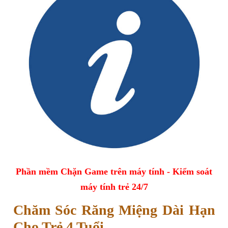
Phần mềm Chặn Game trên máy tính - Kiểm soát
máy tính trẻ 24/7
Chăm Sóc Răng Miệng Dài Hạn
Cho Trẻ 4 Tuổi