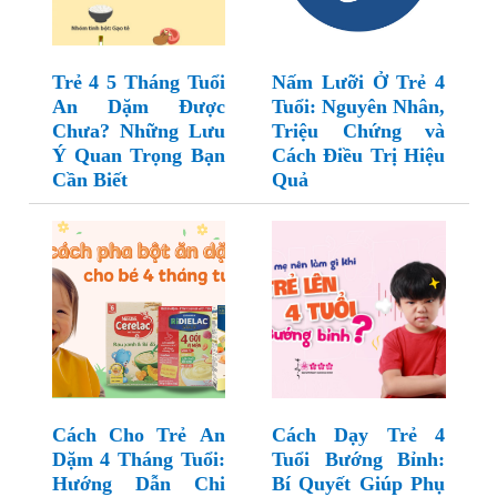
Trẻ 4 5 Tháng Tuổi
Nấm Lưỡi Ở Trẻ 4
An Dặm Được
Tuổi: Nguyên Nhân,
Chưa? Những Lưu
Triệu Chứng và
Ý Quan Trọng Bạn
Cách Điều Trị Hiệu
Cần Biết
Quả
Cách Cho Trẻ An
Cách Dạy Trẻ 4
Dặm 4 Tháng Tuổi:
Tuổi Bướng Bỉnh:
Hướng Dẫn Chi
Bí Quyết Giúp Phụ