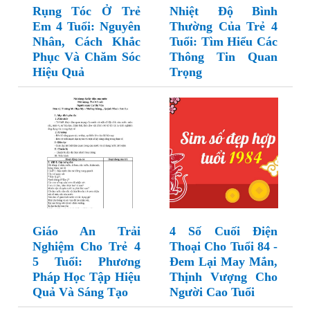
Rụng Tóc Ở Trẻ
Nhiệt Độ Bình
Em 4 Tuổi: Nguyên
Thường Của Trẻ 4
Nhân, Cách Khắc
Tuổi: Tìm Hiểu Các
Phục Và Chăm Sóc
Thông Tin Quan
Hiệu Quả
Trọng
Giáo An Trải
4 Số Cuối Điện
Nghiệm Cho Trẻ 4
Thoại Cho Tuổi 84 -
5 Tuổi: Phương
Đem Lại May Mắn,
Pháp Học Tập Hiệu
Thịnh Vượng Cho
Quả Và Sáng Tạo
Người Cao Tuổi