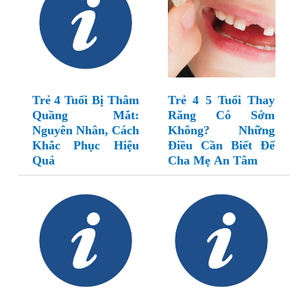
Trẻ 4 Tuổi Bị Thâm
Trẻ 4 5 Tuổi Thay
Quầng Mắt:
Răng Có Sớm
Nguyên Nhân, Cách
Không? Những
Khắc Phục Hiệu
Điều Cần Biết Để
Quả
Cha Mẹ An Tâm