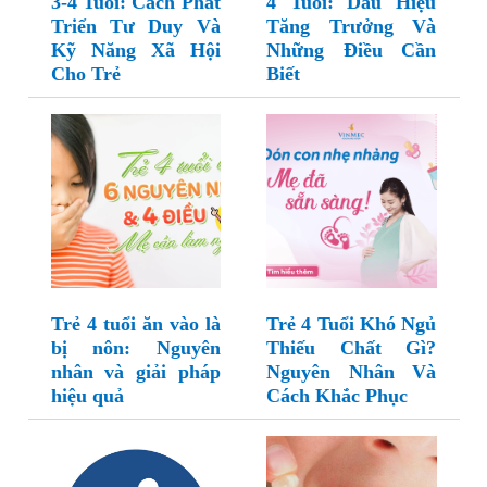
3-4 Tuổi: Cách Phát
4 Tuổi: Dấu Hiệu
Triển Tư Duy Và
Tăng Trưởng Và
Kỹ Năng Xã Hội
Những Điều Cần
Cho Trẻ
Biết
Trẻ 4 tuổi ăn vào là
Trẻ 4 Tuổi Khó Ngủ
bị nôn: Nguyên
Thiếu Chất Gì?
nhân và giải pháp
Nguyên Nhân Và
hiệu quả
Cách Khắc Phục