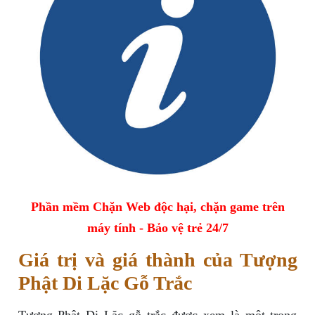
Phần mềm Chặn Web độc hại, chặn game trên
máy tính - Bảo vệ trẻ 24/7
Giá trị và giá thành của Tượng
Phật Di Lặc Gỗ Trắc