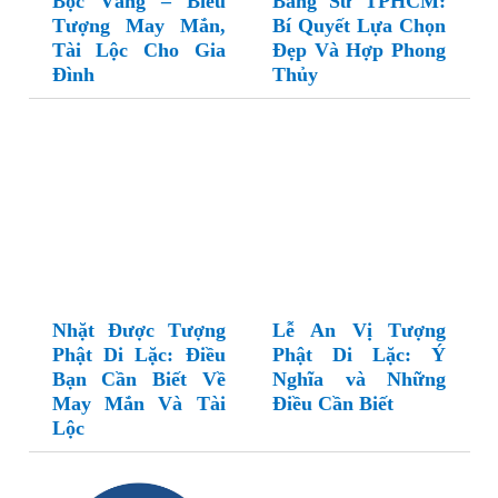
Bọc Vàng – Biểu
Bằng Sứ TPHCM:
Tượng May Mắn,
Bí Quyết Lựa Chọn
Tài Lộc Cho Gia
Đẹp Và Hợp Phong
Đình
Thủy
Nhặt Được Tượng
Lễ An Vị Tượng
Phật Di Lặc: Điều
Phật Di Lặc: Ý
Bạn Cần Biết Về
Nghĩa và Những
May Mắn Và Tài
Điều Cần Biết
Lộc