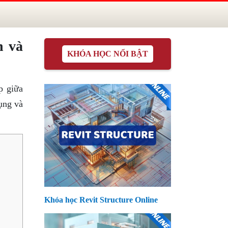
n và
KHÓA HỌC NỔI BẬT
p giữa
ụng và
Khóa học Revit Structure Online