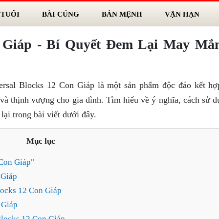
 TUỔI
BÀI CÚNG
BẢN MỆNH
VẬN HẠN
n Giáp - Bí Quyết Đem Lại May Mắ
ersal Blocks 12 Con Giáp là một sản phẩm độc đáo kết hợ
và thịnh vượng cho gia đình. Tìm hiểu về ý nghĩa, cách sử d
ại trong bài viết dưới đây.
Mục lục
 Con Giáp"
 Giáp
locks 12 Con Giáp
 Giáp
Blocks 12 Con Giáp