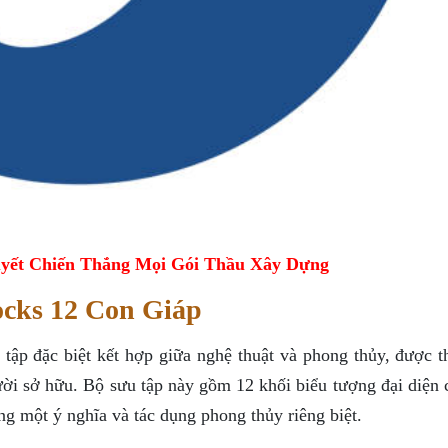
yết Chiến Thắng Mọi Gói Thầu Xây Dựng
ocks 12 Con Giáp
tập đặc biệt kết hợp giữa nghệ thuật và phong thủy, được th
ời sở hữu. Bộ sưu tập này gồm 12 khối biểu tượng đại diện 
g một ý nghĩa và tác dụng phong thủy riêng biệt.