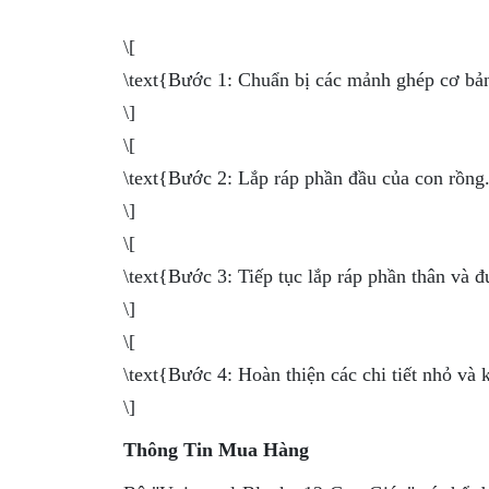
\[
\text{Bước 1: Chuẩn bị các mảnh ghép cơ bả
\]
\[
\text{Bước 2: Lắp ráp phần đầu của con rồng
\]
\[
\text{Bước 3: Tiếp tục lắp ráp phần thân và đ
\]
\[
\text{Bước 4: Hoàn thiện các chi tiết nhỏ và 
\]
Thông Tin Mua Hàng