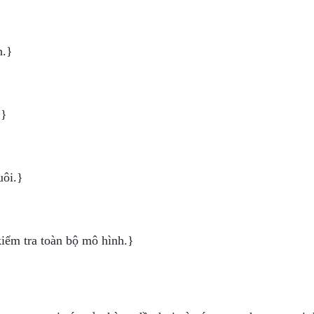
n.}
.}
uôi.}
kiểm tra toàn bộ mô hình.}