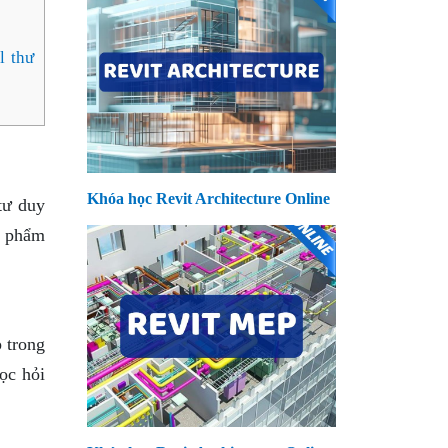
l thư
Khóa học Revit Architecture Online
tư duy
ản phẩm
 trong
ọc hỏi