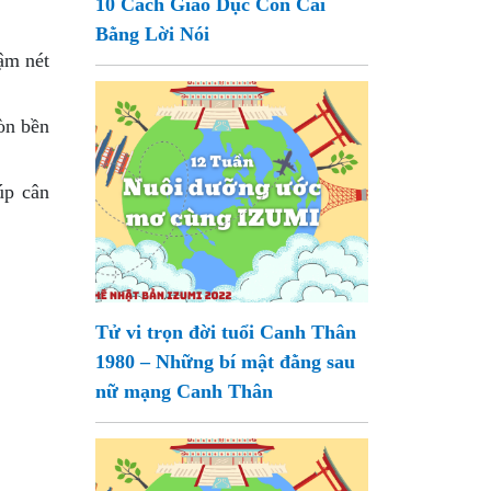
10 Cách Giáo Dục Con Cái
Bằng Lời Nói
ậm nét
òn bền
úp cân
Tử vi trọn đời tuổi Canh Thân
1980 – Những bí mật đằng sau
nữ mạng Canh Thân