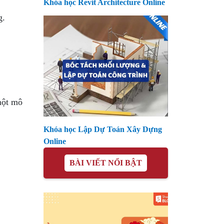
Khóa học Revit Architecture Online
g.
một mô
Khóa học Lập Dự Toán Xây Dựng
Online
BÀI VIẾT NỔI BẬT