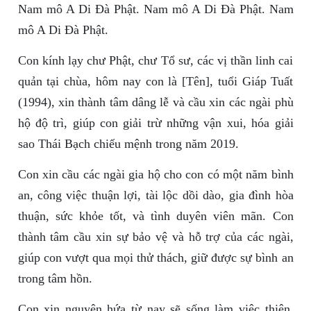
Nam mô A Di Đà Phật. Nam mô A Di Đà Phật. Nam
mô A Di Đà Phật.
Con kính lạy chư Phật, chư Tổ sư, các vị thần linh cai
quản tại chùa, hôm nay con là [Tên], tuổi Giáp Tuất
(1994), xin thành tâm dâng lễ và cầu xin các ngài phù
hộ độ trì, giúp con giải trừ những vận xui, hóa giải
sao Thái Bạch chiếu mệnh trong năm 2019.
Con xin cầu các ngài gia hộ cho con có một năm bình
an, công việc thuận lợi, tài lộc dồi dào, gia đình hòa
thuận, sức khỏe tốt, và tình duyên viên mãn. Con
thành tâm cầu xin sự bảo vệ và hỗ trợ của các ngài,
giúp con vượt qua mọi thử thách, giữ được sự bình an
trong tâm hồn.
Con xin nguyện hứa từ nay sẽ sống làm việc thiện,