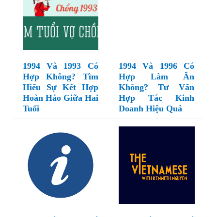
1994 Và 1993 Có
1994 Và 1996 Có
Hợp Không? Tìm
Hợp Làm Ăn
Hiểu Sự Kết Hợp
Không? Tư Vấn
Hoàn Hảo Giữa Hai
Hợp Tác Kinh
Tuổi
Doanh Hiệu Quả