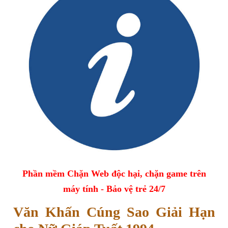
Phần mềm Chặn Web độc hại, chặn game trên
máy tính - Bảo vệ trẻ 24/7
Văn Khấn Cúng Sao Giải Hạn