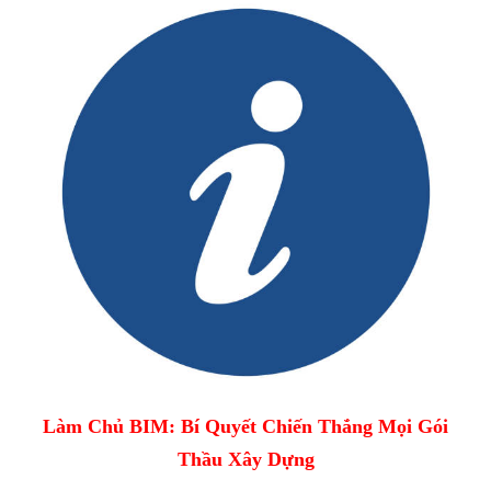
Làm Chủ BIM: Bí Quyết Chiến Thắng Mọi Gói
Thầu Xây Dựng