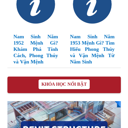
Nam Sinh Năm
Nam Sinh Năm
1952 Mệnh Gì?
1953 Mệnh Gì? Tìm
Khám Phá Tính
Hiểu Phong Thủy
Cách, Phong Thủy
và Vận Mệnh Từ
và Vận Mệnh
Năm Sinh
KHÓA HỌC NỔI BẬT