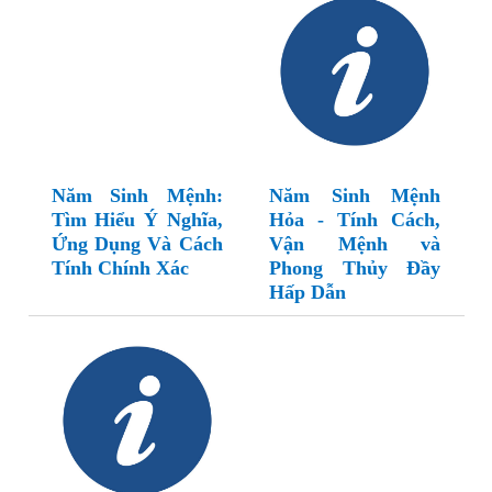
Năm Sinh Mệnh:
Năm Sinh Mệnh
Tìm Hiểu Ý Nghĩa,
Hỏa - Tính Cách,
Ứng Dụng Và Cách
Vận Mệnh và
Tính Chính Xác
Phong Thủy Đầy
Hấp Dẫn