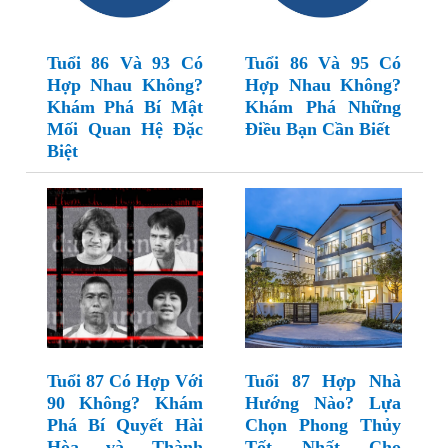
Tuổi 86 Và 93 Có
Tuổi 86 Và 95 Có
Hợp Nhau Không?
Hợp Nhau Không?
Khám Phá Bí Mật
Khám Phá Những
Mối Quan Hệ Đặc
Điều Bạn Cần Biết
Biệt
Tuổi 87 Có Hợp Với
Tuổi 87 Hợp Nhà
90 Không? Khám
Hướng Nào? Lựa
Phá Bí Quyết Hài
Chọn Phong Thủy
Hòa và Thành
Tốt Nhất Cho