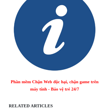
Phần mềm Chặn Web độc hại, chặn game trên
máy tính - Bảo vệ trẻ 24/7
RELATED ARTICLES