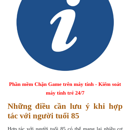
Phần mềm Chặn Game trên máy tính - Kiểm soát
máy tính trẻ 24/7
Những điều cần lưu ý khi hợp
tác với người tuổi 85
Hợp tác với người tuổi 85 có thể mang lại nhiều cơ