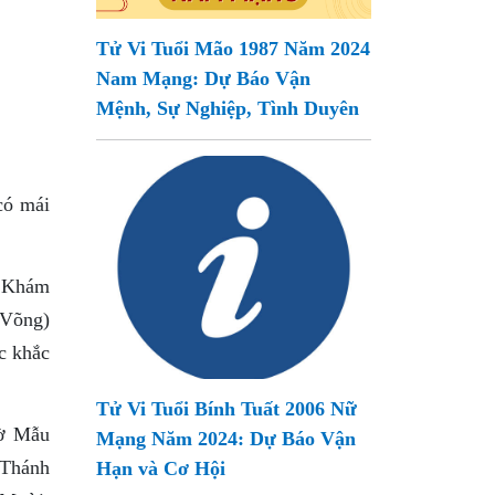
Tử Vi Tuổi Mão 1987 Năm 2024
Nam Mạng: Dự Báo Vận
Mệnh, Sự Nghiệp, Tình Duyên
có mái
a Khám
 Võng)
c khắc
Tử Vi Tuổi Bính Tuất 2006 Nữ
hờ Mẫu
Mạng Năm 2024: Dự Báo Vận
 Thánh
Hạn và Cơ Hội