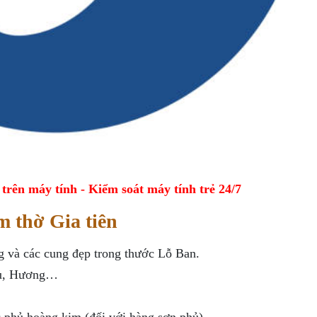
ên máy tính - Kiểm soát máy tính trẻ 24/7
 thờ Gia tiên
g và các cung đẹp trong thước Lỗ Ban.
Gụ, Hương…
ạc phủ hoàng kim (đối với hàng sơn phủ).