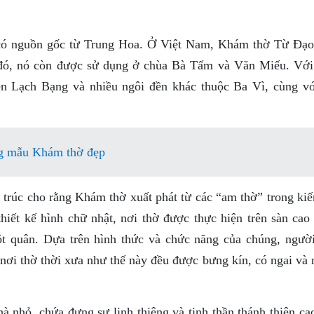
ờ có nguồn gốc từ Trung Hoa. Ở Việt Nam, Khám thờ Từ Đạ
u đó, nó còn được sử dụng ở chùa Bà Tấm và Văn Miếu. Với
n Lạch Bạng và nhiều ngôi đền khác thuộc Ba Vì, cùng vớ
g mẫu Khám thờ đẹp
trúc cho rằng Khám thờ xuất phát từ các “am thờ” trong kiến
iết kế hình chữ nhật, nơi thờ được thực hiện trên sàn cao 
cột quân. Dựa trên hình thức và chức năng của chúng, người
nơi thờ thời xưa như thế này đều được bưng kín, có ngai và 
nhỏ, chứa đựng sự linh thiêng và tinh thần thánh thiện cao