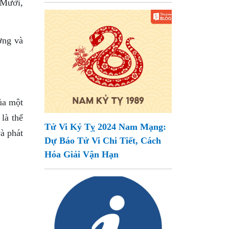
 Mười,
ợng và
của một
là thể
Tử Vi Kỷ Tỵ 2024 Nam Mạng:
và phát
Dự Báo Tử Vi Chi Tiết, Cách
Hóa Giải Vận Hạn