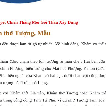
yết Chiến Thắng Mọi Gói Thầu Xây Dựng
m thờ Tượng, Mẫu
đều được làm từ gỗ tự nhiên. Về hình dáng, Khám có thể 
Khám được chạm theo lối “trướng rủ màn che”. Hai bên cử
u chim Phượng, biểu trưng cho Mai hoá Phượng. Y môn (Cửa
hía bên ngoài cửa Khám có hai cột, dưới chân cột cũng đượ
u tượng của Trúc hoá Long.
 với Khám thờ Gia tiên, Khám thờ Tượng hoặc Khám t
u trong cộng đồng Tam Tứ Phủ, ví dụ như Tượng Tam Toà