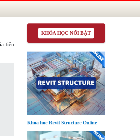
KHÓA HỌC NỔI BẬT
a tiên
Khóa học Revit Structure Online