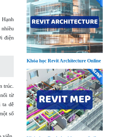
o Hạnh
 nhiều
i điện
Khóa học Revit Architecture Online
 trúc.
nối từ
 ta dễ
một số
 viễn.