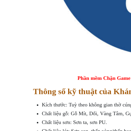
Phần mềm Chặn Game tr
Thông số kỹ thuật của Khám
Kích thước: Tuỳ theo không gian thờ cún
Chất liệu gỗ: Gỗ Mít, Dổi, Vàng Tâm, 
Chất liệu sơn: Sơn ta, sơn PU.
Chất liệu lót: Sơn son, thếp vàng/thếp b