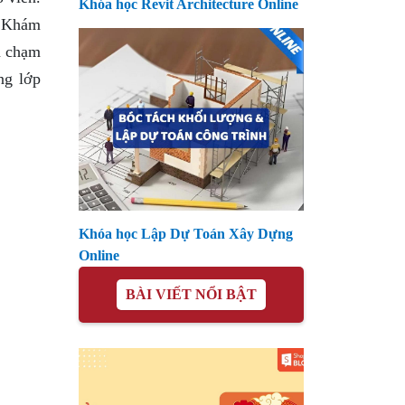
Khóa học Revit Architecture Online
, Khám
n chạm
ng lớp
Khóa học Lập Dự Toán Xây Dựng
Online
BÀI VIẾT NỔI BẬT