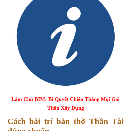
Làm Chủ BIM: Bí Quyết Chiến Thắng Mọi Gói
Thầu Xây Dựng
Cách bài trí bàn thờ Thần Tài
đúng chuẩn