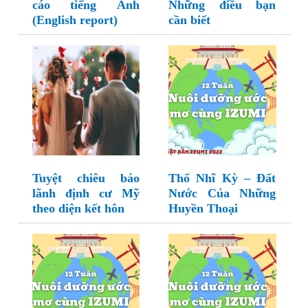
cáo tiếng Anh
Những điều bạn
(English report)
cần biết
Tuyệt chiêu bảo
Thổ Nhĩ Kỳ – Đất
lãnh định cư Mỹ
Nước Của Những
theo diện kết hôn
Huyền Thoại