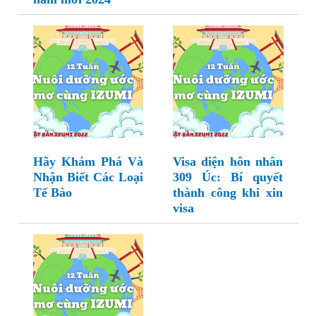
Hãy Khám Phá Và
Visa diện hôn nhân
Nhận Biết Các Loại
309 Úc: Bí quyết
Tế Bào
thành công khi xin
visa