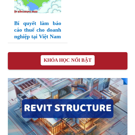
Bí quyết làm báo
cáo thuế cho doanh
nghiệp tại Việt Nam
KHÓA HỌC NỔI BẬT