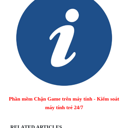
Phần mềm Chặn Game trên máy tính - Kiểm soát
máy tính trẻ 24/7
RELATED ARTICLES