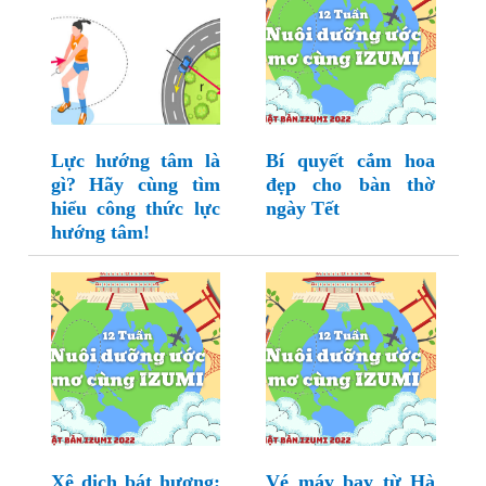
Lực hướng tâm là
Bí quyết cắm hoa
gì? Hãy cùng tìm
đẹp cho bàn thờ
hiểu công thức lực
ngày Tết
hướng tâm!
Xê dịch bát hương:
Vé máy bay từ Hà