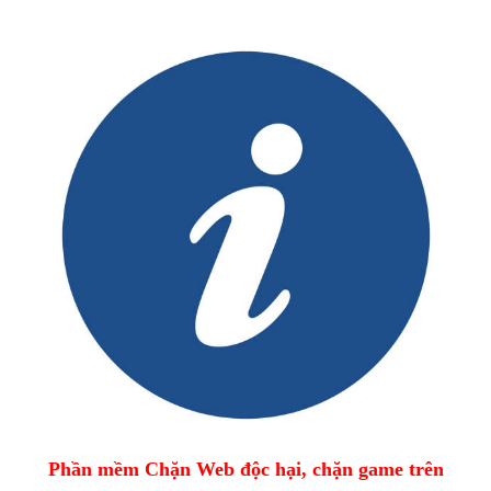
Phần mềm Chặn Web độc hại, chặn game trên