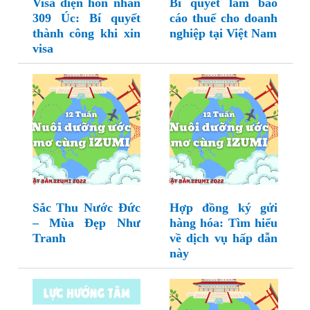
Visa diện hôn nhân
Bí quyết làm báo
309 Úc: Bí quyết
cáo thuế cho doanh
thành công khi xin
nghiệp tại Việt Nam
visa
Sắc Thu Nước Đức
Hợp đồng ký gửi
– Mùa Đẹp Như
hàng hóa: Tìm hiểu
Tranh
về dịch vụ hấp dẫn
này