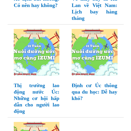
Có nên hay không?
Lan về Việt Nam:
Lịch bay hàng
tháng
Thị trường lao
Định cư Úc thông
động nước Úc:
qua du học: Dễ hay
Những cơ hội hấp
khó?
dẫn cho người lao
động