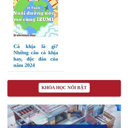
Cà khịa là gì?
Những câu cà khịa
hay, độc đáo của
năm 2024
KHÓA HỌC NỔI BẬT