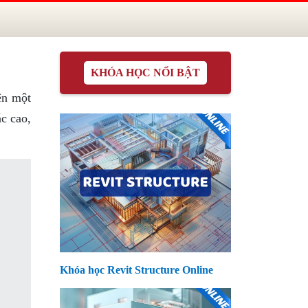
KHÓA HỌC NỔI BẬT
ện một
c cao,
Khóa học Revit Structure Online