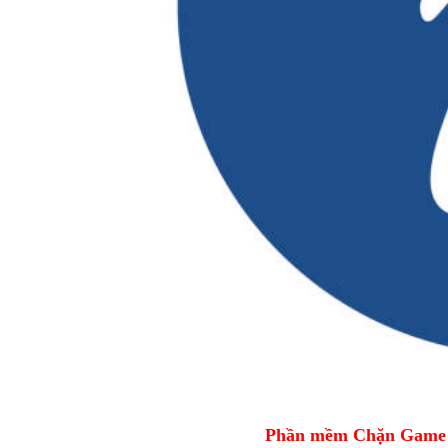
Phần mềm Chặn Game tr