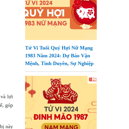
Tử Vi Tuổi Quý Hợi Nữ Mạng
1983 Năm 2024: Dự Báo Vận
Mệnh, Tình Duyên, Sự Nghiệp
và lợi
ể, góp
 bị này