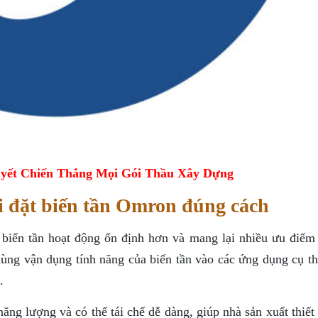
yết Chiến Thắng Mọi Gói Thầu Xây Dựng
i đặt biến tần Omron đúng cách
p biến tần hoạt động ổn định hơn và mang lại nhiều ưu điểm 
dùng vận dụng tính năng của biến tần vào các ứng dụng cụ th
.
năng lượng và có thể tái chế dễ dàng, giúp nhà sản xuất thiết