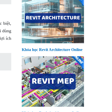
 biệt,
ời dùng
lợi ích
Khóa học Revit Architecture Online