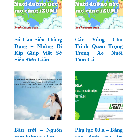
Sớ Cầu Siêu Thông
Các Vòng Chu
Dụng – Những Bí
Trình Quan Trọng
Kíp Giúp Viết Sớ
Trong Ao Nuôi
Siêu Đơn Giản
Tôm Cá
Bầu trời – Nguồn
Phụ lục 03.a – Bảng
cảm hứng vô tận
xác định giá trị