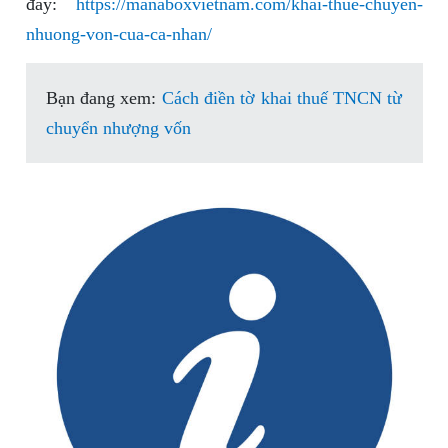
đây:
https://manaboxvietnam.com/khai-thue-chuyen-
nhuong-von-cua-ca-nhan/
Bạn đang xem:
Cách điền tờ khai thuế TNCN từ
chuyển nhượng vốn