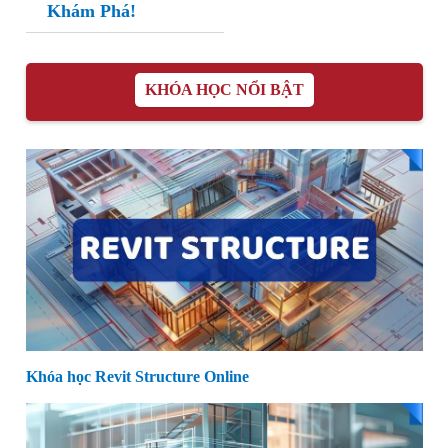
Khám Phá!
KHÓA HỌC NỔI BẬT
Khóa học Revit Structure Online