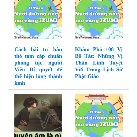
Cách bài trí bàn
Khám Phá 108 Vị
thờ tam cấp chuẩn
Bồ Tát: Những Vị
phong tục người
Thần Linh Tuyệt
Việt: Bí quyết để
Vời Trong Lịch Sử
thể hiện lòng thành
Phật Giáo
kính