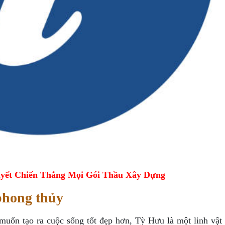
yết Chiến Thắng Mọi Gói Thầu Xây Dựng
phong thủy
muốn tạo ra cuộc sống tốt đẹp hơn, Tỳ Hưu là một linh vật