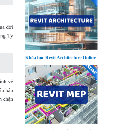
ua đời
ợng Tỳ
Khóa học Revit Architecture Online
ình vẻ
âu báu
ăn chặn