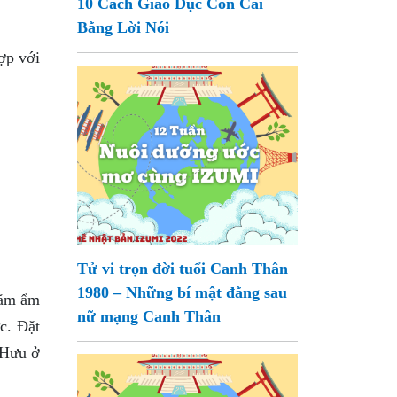
10 Cách Giáo Dục Con Cái
Bằng Lời Nói
ợp với
Tử vi trọn đời tuổi Canh Thân
1980 – Những bí mật đằng sau
 tăm ẩm
nữ mạng Canh Thân
c. Đặt
ỳ Hưu ở