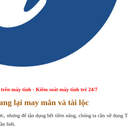
ên máy tính - Kiểm soát máy tính trẻ 24/7
g lại may mắn và tài lộc
ực, nhưng để tận dụng hết tiềm năng, chúng ta cần sử dụng 
ần biết.