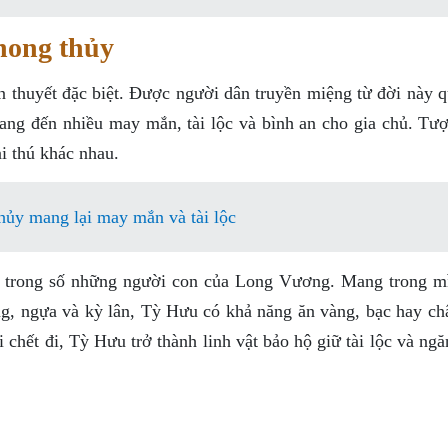
hong thủy
n thuyết đặc biệt. Được người dân truyền miệng từ đời này q
ng đến nhiều may mắn, tài lộc và bình an cho gia chủ. Tư
i thú khác nhau.
hủy mang lại may mắn và tài lộc
 9 trong số những người con của Long Vương. Mang trong m
ồng, ngựa và kỳ lân, Tỳ Hưu có khả năng ăn vàng, bạc hay ch
 chết đi, Tỳ Hưu trở thành linh vật bảo hộ giữ tài lộc và ng