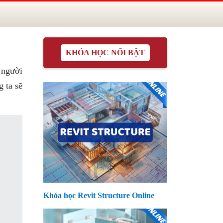
KHÓA HỌC NỔI BẬT
 người
g ta sẽ
Khóa học Revit Structure Online