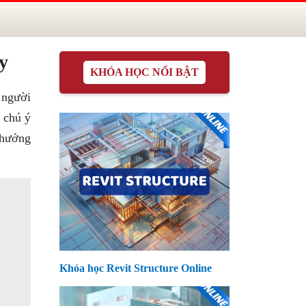
y
KHÓA HỌC NỔI BẬT
 người
 chú ý
 hướng
Khóa học Revit Structure Online