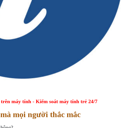
ên máy tính - Kiểm soát máy tính trẻ 24/7
h mà mọi người thắc mắc
không?