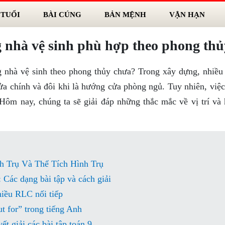
 TUỔI
BÀI CÚNG
BẢN MỆNH
VẬN HẠN
g nhà vệ sinh phù hợp theo phong thủ
g nhà vệ sinh theo phong thủy chưa? Trong xây dựng, nhiều
a chính và đôi khi là hướng cửa phòng ngủ. Tuy nhiên, việc
 Hôm nay, chúng ta sẽ giải đáp những thắc mắc về vị trí và
h Trụ Và Thể Tích Hình Trụ
 Các dạng bài tập và cách giải
hiều RLC nối tiếp
ut for” trong tiếng Anh
t giải các bài tập toán 9