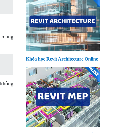
ể mang
Khóa học Revit Architecture Online
c không