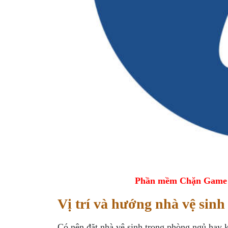
Phần mềm Chặn Game tr
Vị trí và hướng nhà vệ sin
Có nên đặt nhà vệ sinh trong phòng ngủ hay 