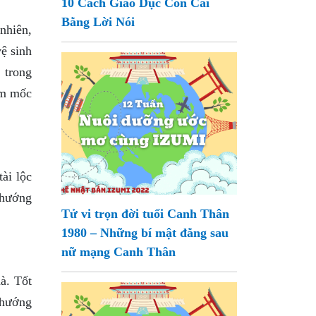
10 Cách Giáo Dục Con Cái
Bằng Lời Nói
 nhiên,
ệ sinh
 trong
ẩm mốc
ài lộc
 hướng
Tử vi trọn đời tuổi Canh Thân
1980 – Những bí mật đằng sau
nữ mạng Canh Thân
à. Tốt
 hướng