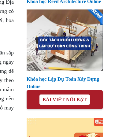
ng Địa
Khóa học Revit Architecture Online
ờng có
i, hoa
ần sắp
g ngày
ùng để
Khóa học Lập Dự Toán Xây Dựng
y theo
Online
ọn mâm
ng nên
BÀI VIẾT NỔI BẬT
đỏ may