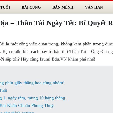
 TUỔI
BÀI CÚNG
BẢN MỆNH
VẬN HẠN
ịa – Thần Tài Ngày Tết: Bí Quyết 
 Tài là một công việc quan trọng, không kém phần tương đươ
hật. Bạn muốn biết cách bày trí bàn thờ Thần Tài – Ông Địa n
m mới sắp tới? Hãy cùng Izumi.Edu.VN khám phá nhé!
g phút giây thăng hoa cùng nhóm!
Tuất
g 1, ngày rằm, mùng 10 hàng tháng
Bài Khấn Chuẩn Phong Thuỷ