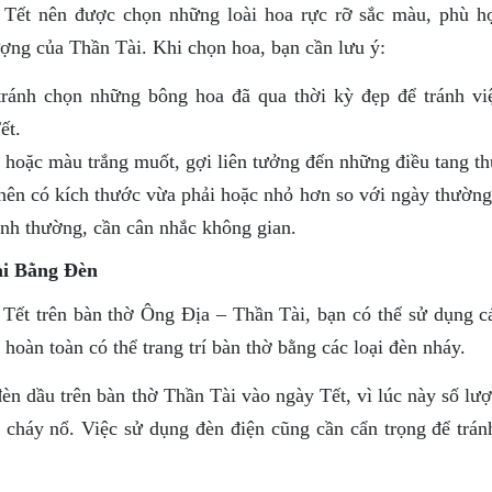
 Tết nên được chọn những loài hoa rực rỡ sắc màu, phù h
ợng của Thần Tài. Khi chọn hoa, bạn cần lưu ý:
ránh chọn những bông hoa đã qua thời kỳ đẹp để tránh vi
ết.
 hoặc màu trắng muốt, gợi liên tưởng đến những điều tang t
nên có kích thước vừa phải hoặc nhỏ hơn so với ngày thường,
ình thường, cần cân nhắc không gian.
ài Bằng Đèn
Tết trên bàn thờ Ông Địa – Thần Tài, bạn có thể sử dụng cá
hoàn toàn có thể trang trí bàn thờ bằng các loại đèn nháy.
đèn dầu trên bàn thờ Thần Tài vào ngày Tết, vì lúc này số lư
 cháy nổ. Việc sử dụng đèn điện cũng cần cẩn trọng để trán