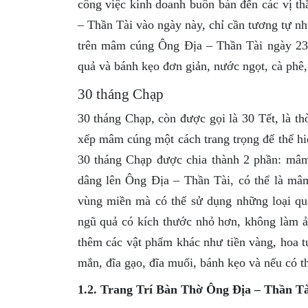
công việc kinh doanh buôn bán đến các vị th
– Thần Tài vào ngày này, chỉ cần tương tự 
trên mâm cúng Ông Địa – Thần Tài ngày 23 t
quả và bánh kẹo đơn giản, nước ngọt, cà phê
30 tháng Chạp
30 tháng Chạp, còn được gọi là 30 Tết, là t
xếp mâm cúng một cách trang trọng để thể h
30 tháng Chạp được chia thành 2 phần: mâm 
dâng lên Ông Địa – Thần Tài, có thể là m
vùng miền mà có thể sử dụng những loại q
ngũ quả có kích thước nhỏ hơn, không làm 
thêm các vật phẩm khác như tiền vàng, hoa t
mắn, đĩa gạo, đĩa muối, bánh kẹo và nếu có t
1.2. Trang Trí Bàn Thờ Ông Địa – Thần T