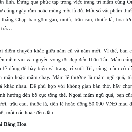
ần linh. Đừng quá phức tạp trong việc trang trí mâm cúng Ô
như cúng ngày rằm hoặc mùng một là đủ. Một số vật phẩm thư
háng Chạp bao gồm gạo, muối, trầu cau, thuốc lá, hoa tươ
, trà…
hời điểm chuyển khắc giữa năm cũ và năm mới. Vì thế, bạn c
iện niềm vui và nguyện vọng tốt đẹp đến Thần Tài. Mâm cún
lễ dùng để bày biện và trang trí suốt Tết, cùng mâm cỗ d
âm mặn hoặc mâm chay. Mâm lễ thường là mâm ngũ quả, tù
uả khác nhau. Để phù hợp với không gian bàn thờ, hãy ch
ảnh hưởng đến bố cục tổng thể. Ngoài mâm ngũ quả, bạn cũ
ươi, trầu cau, thuốc lá, tiền lẻ hoặc đồng 50.000 VNĐ màu 
hể, một cốc hoặc đèn dầu.
ài Bằng Hoa