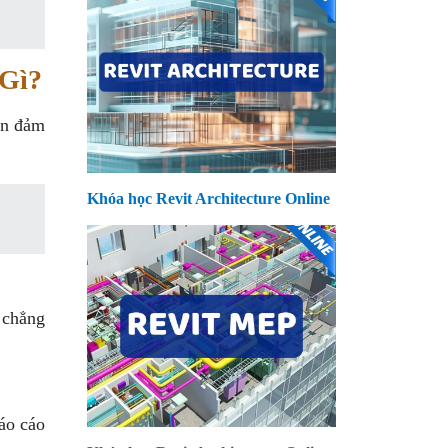
 Gì?
ần đảm
Khóa học Revit Architecture Online
 chẳng
áo cáo