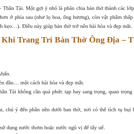
 – Thần Tài. Một gợi ý nhỏ là phân chia bàn thờ thành các lớ
o hơn ở phía sau (như lọ hoa, ống hương), còn vật phẩm thấp
 kẹo…). Điều này giúp bàn thờ trở nên hài hòa và đẹp mắt.
 Khi Trang Trí Bàn Thờ Ông Địa – 
khấn.
đèn dầu… một cách hài hòa và đẹp mắt.
ần Tài không cần quá phức tạp hay sang trọng, quan trọng 
 chú ý đến phần nền dưới ban thờ, nơi có thể tích tụ bụi 
sử dụng nước thơm hoặc nước ngũ vị để tẩy uế.