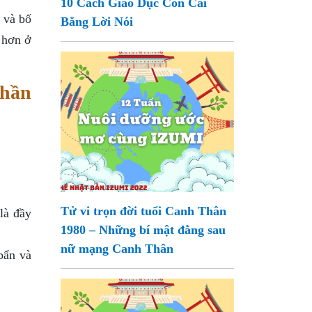
10 Cách Giáo Dục Con Cái
p và bố
Bằng Lời Nói
 hơn ở
Thần
Tử vi trọn đời tuổi Canh Thân
là đầy
1980 – Những bí mật đằng sau
nữ mạng Canh Thân
bẩn và