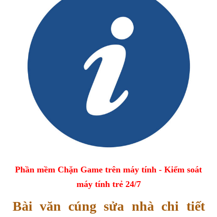
Phần mềm Chặn Game trên máy tính - Kiểm soát
máy tính trẻ 24/7
Bài văn cúng sửa nhà chi tiết