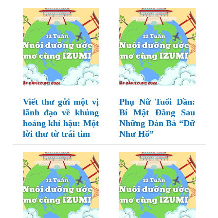
Viết thư gửi một vị
Phụ Nữ Tuổi Dần:
lãnh đạo về khủng
Bí Mật Đằng Sau
hoảng khí hậu: Một
Những Đàn Bà “Dữ
lời thư từ trái tim
Như Hổ”