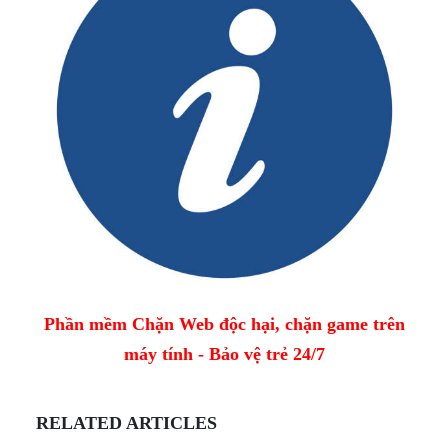
Phần mềm Chặn Web độc hại, chặn game trên
máy tính - Bảo vệ trẻ 24/7
RELATED ARTICLES