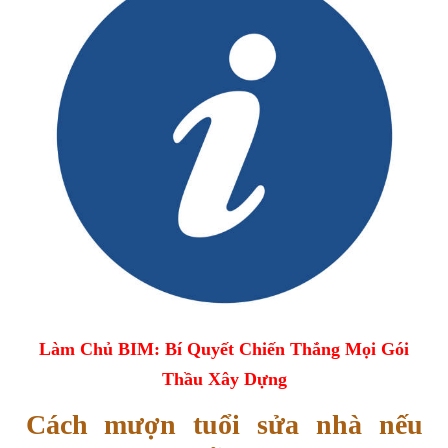
Làm Chủ BIM: Bí Quyết Chiến Thắng Mọi Gói
Thầu Xây Dựng
Cách mượn tuổi sửa nhà nếu