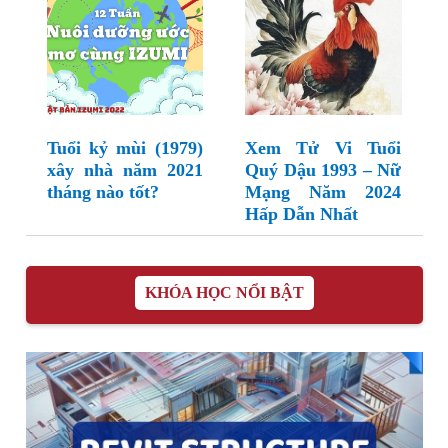
Tuổi kỷ mùi (1979)
Xem Tử Vi Tuổi
xây nhà năm 2021
Quý Dậu 1993 – Nữ
tháng nào tốt?
Mạng Năm 2024
Hấp Dẫn Nhất
KHÓA HỌC NỔI BẬT