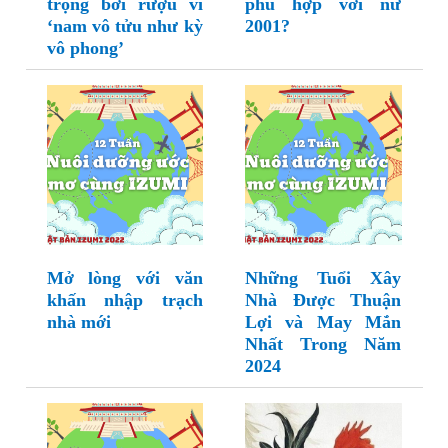
trọng bởi rượu vì
phù hợp với nữ
‘nam vô tửu như kỳ
2001?
vô phong’
Mở lòng với văn
Những Tuổi Xây
khấn nhập trạch
Nhà Được Thuận
nhà mới
Lợi và May Mắn
Nhất Trong Năm
2024