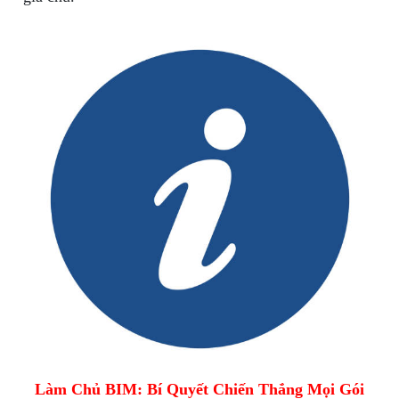
Làm Chủ BIM: Bí Quyết Chiến Thắng Mọi Gói