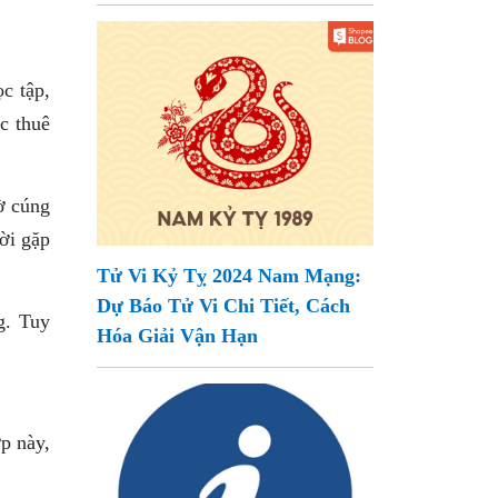
c tập,
c thuê
ờ cúng
ời gặp
Tử Vi Kỷ Tỵ 2024 Nam Mạng:
Dự Báo Tử Vi Chi Tiết, Cách
g. Tuy
Hóa Giải Vận Hạn
ợp này,