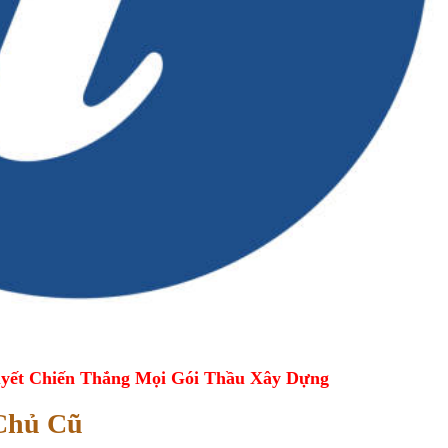
yết Chiến Thắng Mọi Gói Thầu Xây Dựng
Chủ Cũ