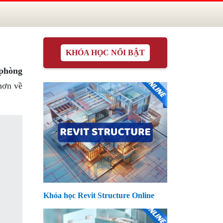
KHÓA HỌC NỔI BẬT
 phòng
hơn về
Khóa học Revit Structure Online