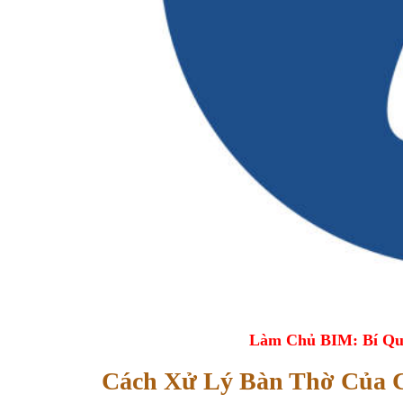
Làm Chủ BIM: Bí Qu
Cách Xử Lý Bàn Thờ Của 