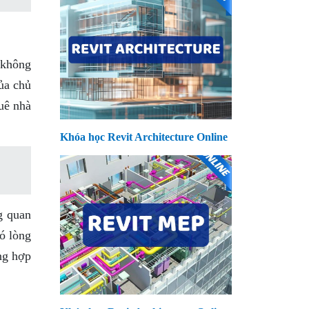
 không
ủa chủ
huê nhà
Khóa học Revit Architecture Online
g quan
có lòng
ờng hợp