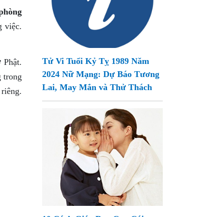
phòng
 việc.
Tử Vi Tuổi Kỷ Tỵ 1989 Năm
 Phật.
2024 Nữ Mạng: Dự Báo Tương
g trong
Lai, May Mắn và Thử Thách
riêng.