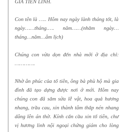
GIA TIÊN LINH.
Con tên là ….. Hôm nay ngày lành tháng tốt, là
ngày……tháng.…. năm……(nhằm ngày…
tháng…năm…âm lịch)
Chúng con vừa dọn đến nhà mới ở địa chỉ:
………….
Nhờ ân phúc của tổ tiên, ông bà phù hộ mà gia
đình đã tạo dựng được nơi ở mới. Hôm nay
chúng con đã sắm sửa lễ vật, hoa quả hương
nhang, trầu cau, xin thành tâm thắp nén nhang
dâng lên án thờ. Kính cẩn cầu xin tổ tiên, chư
vị hương linh nội ngoại chứng giám cho lòng