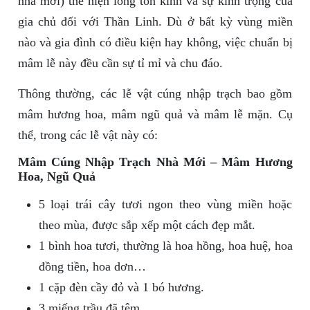
nhà mới) thể hiện lòng tôn kính và sự kính trọng của
gia chủ đối với Thần Linh. Dù ở bất kỳ vùng miền
nào và gia đình có điều kiện hay không, việc chuẩn bị
mâm lễ này đều cần sự tỉ mỉ và chu đáo.
Thông thường, các lễ vật cúng nhập trạch bao gồm
mâm hương hoa, mâm ngũ quả và mâm lễ mặn. Cụ
thể, trong các lễ vật này có:
Mâm Cúng Nhập Trạch Nhà Mới – Mâm Hương
Hoa, Ngũ Quả
5 loại trái cây tươi ngon theo vùng miền hoặc
theo mùa, được sắp xếp một cách đẹp mắt.
1 bình hoa tươi, thường là hoa hồng, hoa huệ, hoa
đồng tiền, hoa dơn…
1 cặp đèn cầy đỏ và 1 bó hương.
3 miếng trầu đã têm.