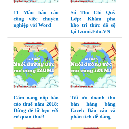
11 Mẫu báo cáo
Sổ Thu Chi Quỹ
công việc chuyên
Lớp: Khám phá
nghiệp với Word
kho tri thức đồ sộ
tại Izumi.Edu.VN
Cẩm nang nộp báo
Tối ưu doanh thu
cáo thuế năm 2018:
bán hàng bằng
Đừng để lỡ hẹn với
Excel: Báo cáo và
cơ quan thuế!
phân tích dễ dàng