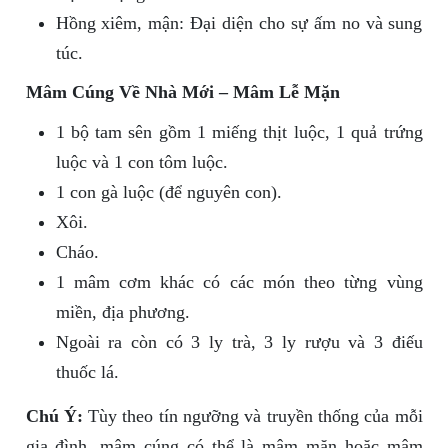
Hồng xiêm, mận: Đại diện cho sự ấm no và sung
túc.
Mâm Cúng Về Nhà Mới – Mâm Lễ Mặn
1 bộ tam sên gồm 1 miếng thịt luộc, 1 quả trứng
luộc và 1 con tôm luộc.
1 con gà luộc (để nguyên con).
Xôi.
Cháo.
1 mâm cơm khác có các món theo từng vùng
miền, địa phương.
Ngoài ra còn có 3 ly trà, 3 ly rượu và 3 điếu
thuốc lá.
Chú Ý:
Tùy theo tín ngưỡng và truyền thống của mỗi
gia đình, mâm cúng có thể là mâm mặn hoặc mâm