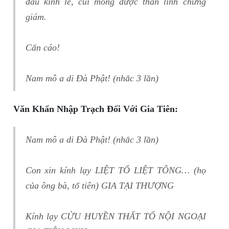
đầu kính lễ, cúi mong được thần linh chứng
giám.
Cẩn cáo!
Nam mô a di Đà Phật! (nhắc 3 lần)
Văn Khấn Nhập Trạch Đối Với Gia Tiên:
Nam mô a di Đà Phật! (nhắc 3 lần)
Con xin kính lạy LIỆT TỔ LIỆT TÔNG… (họ
của ông bà, tổ tiên) GIA TẠI THƯỢNG
Kính lạy CỬU HUYỀN THẤT TỔ NỘI NGOẠI