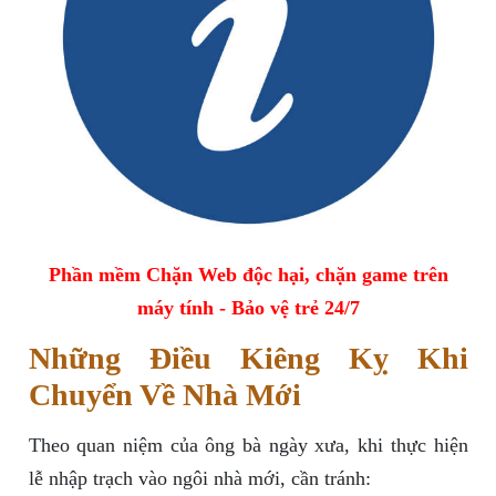
Phần mềm Chặn Web độc hại, chặn game trên
máy tính - Bảo vệ trẻ 24/7
Những Điều Kiêng Kỵ Khi
Chuyển Về Nhà Mới
Theo quan niệm của ông bà ngày xưa, khi thực hiện
lễ nhập trạch vào ngôi nhà mới, cần tránh: