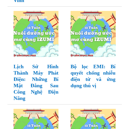
Vinh
Lịch Sử Hình
Bộ lọc EMI: Bí
Thành Máy Phát
quyết chống nhiễu
Điện: Những Bí
điện từ và ứng
Mật Đằng Sau
dụng thú vị
Công Nghệ Điện
Năng