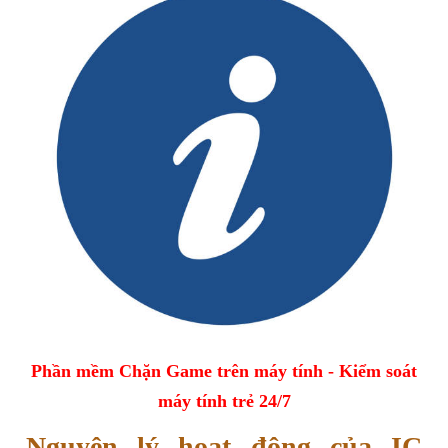
Phần mềm Chặn Game trên máy tính - Kiểm soát
máy tính trẻ 24/7
Nguyên lý hoạt động của IC