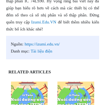
thập phân IC 74LS90. Hy vọng rằng bài viết này đã
giúp bạn hiểu rõ hơn về cách mà các thiết bị có thể
đếm số theo cả số nhị phân và số thập phân. Đừng
quên truy cập
Izumi.Edu.VN
để biết thêm nhiều kiến
thức bổ ích khác nhé!
Nguồn:
https://izumi.edu.vn/
Danh mục:
Tài liệu điện
RELATED ARTICLES