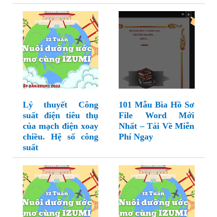
Lý thuyết Công
101 Mẫu Bìa Hồ Sơ
suất điện tiêu thụ
File Word Mới
của mạch điện xoay
Nhất – Tải Về Miễn
chiều. Hệ số công
Phí Ngay
suất