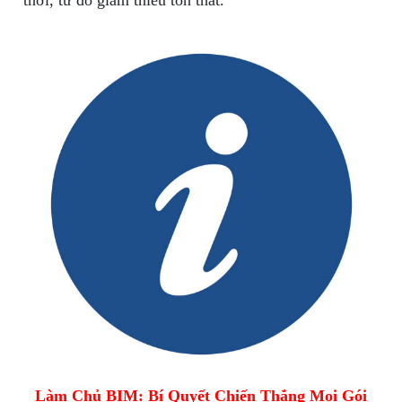
thời, từ đó giảm thiểu tổn thất.
Làm Chủ BIM: Bí Quyết Chiến Thắng Mọi Gói