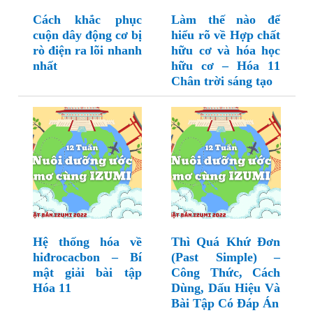
Cách khắc phục
Làm thế nào để
cuộn dây động cơ bị
hiểu rõ về Hợp chất
rò điện ra lõi nhanh
hữu cơ và hóa học
nhất
hữu cơ – Hóa 11
Chân trời sáng tạo
Hệ thống hóa về
Thì Quá Khứ Đơn
hiđrocacbon – Bí
(Past Simple) –
mật giải bài tập
Công Thức, Cách
Hóa 11
Dùng, Dấu Hiệu Và
Bài Tập Có Đáp Án