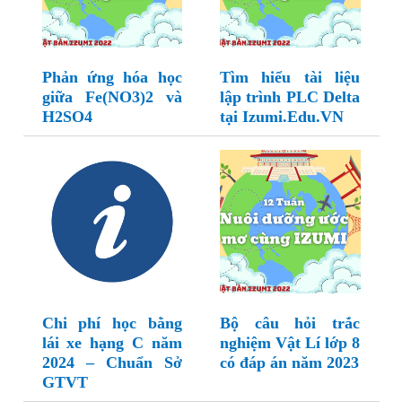
Phản ứng hóa học
Tìm hiểu tài liệu
giữa Fe(NO3)2 và
lập trình PLC Delta
H2SO4
tại Izumi.Edu.VN
Chi phí học bằng
Bộ câu hỏi trắc
lái xe hạng C năm
nghiệm Vật Lí lớp 8
2024 – Chuẩn Sở
có đáp án năm 2023
GTVT