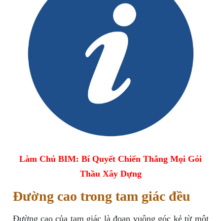
Làm Chủ BIM: Bí Quyết Chiến Thắng Mọi Gói
Thầu Xây Dựng
Đường cao trong tam giác đều
Đường cao của tam giác là đoạn vuông góc kẻ từ một