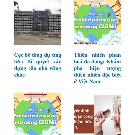
Cọc bê tông dự ứng
Thiên nhiên phân
lực: Bí quyết xây
hoá đa dạng: Khám
dựng căn nhà vững
phá hiện tượng
chắc
thiên nhiên đặc biệt
ở Việt Nam