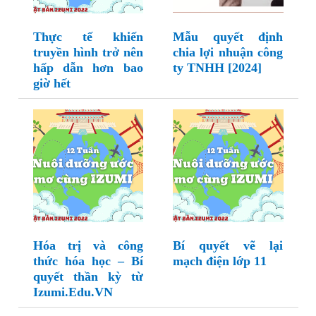
Thực tế khiến
Mẫu quyết định
truyền hình trở nên
chia lợi nhuận công
hấp dẫn hơn bao
ty TNHH [2024]
giờ hết
Hóa trị và công
Bí quyết vẽ lại
thức hóa học – Bí
mạch điện lớp 11
quyết thần kỳ từ
Izumi.Edu.VN