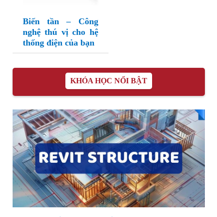
Biến tần – Công
nghệ thú vị cho hệ
thống điện của bạn
KHÓA HỌC NỔI BẬT