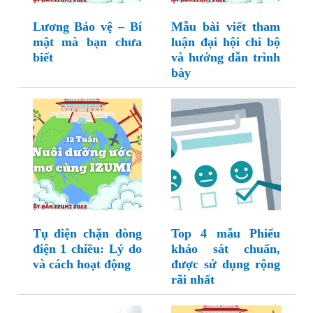
Lương Bảo vệ – Bí
Mẫu bài viết tham
mật mà bạn chưa
luận đại hội chi bộ
biết
và hướng dẫn trình
bày
Tụ điện chặn dòng
Top 4 mẫu Phiếu
điện 1 chiều: Lý do
khảo sát chuẩn,
và cách hoạt động
được sử dụng rộng
rãi nhất