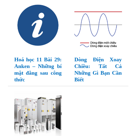
Hoá học 11 Bài 29:
Dòng Điện Xoay
Anken – Những bí
Chiều: Tất Cả
mật đằng sau công
Những Gì Bạn Cần
thức
Biết