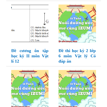
Đề cương ôn tập
Đề thi học kỳ 2 lớp
học kỳ II môn Vật
6 môn Vật lý Có
lí 12
đáp án